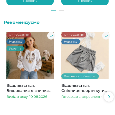
В кошик
В кошик
Рекомендуємо
Хіт продажів!
Хіт продажів!
Новинка
Новинка
Україна
Власне виробництво
Відшивається.
Відшивається.
Вишиванка дівчинка
Спідниця-шорти кутик
колоски
сіра в смужку
Вихід з цеху: 10.08.2026
Готово до відправлення