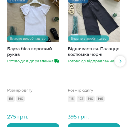
Новинка
Новинка
Власне виробництво
Власне виробництво
Блуза біла короткий
Відшивається. Палаццо
рукав
костюмка чорні
Готово до відправлення
Готово до відправлення
Розмір одягу
Розмір одягу
116
140
116
122
140
146
275 грн.
395 грн.