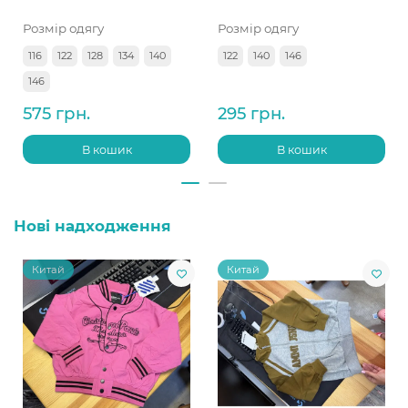
Розмір одягу
Розмір одягу
116
122
128
134
140
122
140
146
146
575 грн.
295 грн.
В кошик
В кошик
Нові надходження
Китай
Китай