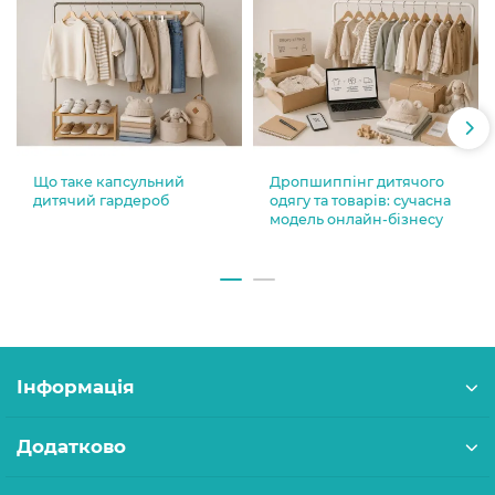
Що таке капсульний
Дропшиппінг дитячого
дитячий гардероб
одягу та товарів: сучасна
модель онлайн-бізнесу
Інформація
Додатково