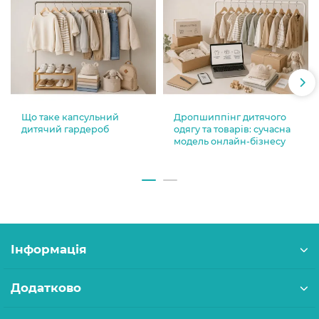
Що таке капсульний
Дропшиппінг дитячого
дитячий гардероб
одягу та товарів: сучасна
модель онлайн-бізнесу
Інформація
Додатково