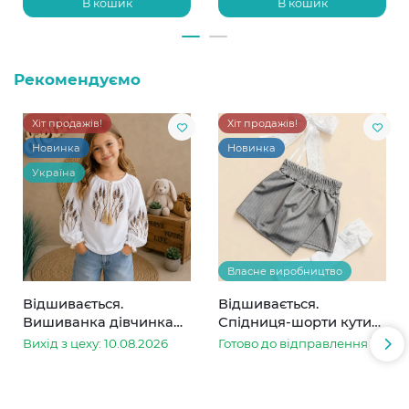
В кошик
В кошик
Рекомендуємо
Хіт продажів!
Хіт продажів!
Новинка
Новинка
Україна
Власне виробництво
Відшивається.
Відшивається.
Вишиванка дівчинка
Спідниця-шорти кутик
колоски
сіра в смужку
Вихід з цеху: 10.08.2026
Готово до відправлення