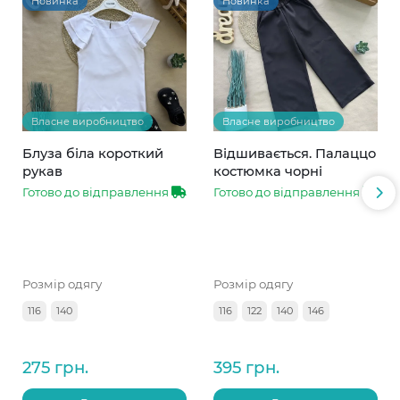
Новинка
Новинка
Власне виробництво
Власне виробництво
Блуза біла короткий
Відшивається. Палаццо
рукав
костюмка чорні
Готово до відправлення
Готово до відправлення
Розмір одягу
Розмір одягу
116
140
116
122
140
146
275 грн.
395 грн.