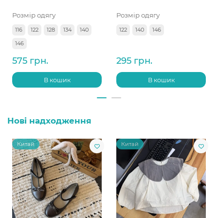
Розмір одягу
Розмір одягу
116
122
128
134
140
122
140
146
146
575 грн.
295 грн.
В кошик
В кошик
Нові надходження
Китай
Китай