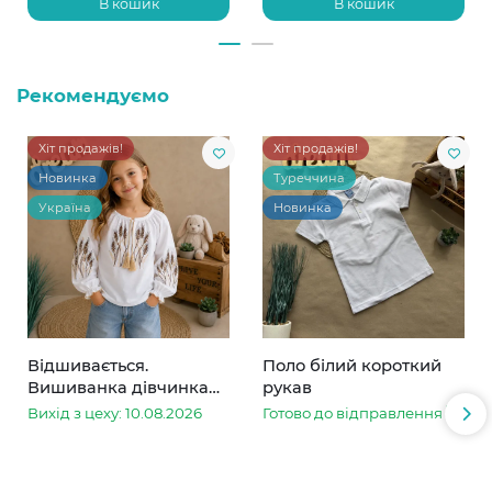
В кошик
В кошик
Рекомендуємо
Хіт продажів!
Хіт продажів!
Новинка
Туреччина
Україна
Новинка
Відшивається.
Поло білий короткий
Вишиванка дівчинка
рукав
колоски
Вихід з цеху: 10.08.2026
Готово до відправлення