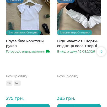
Новинка
Новинка
Власне виробництво
Власне виробництво
Блуза біла короткий
Відшивається. Шорти-
рукав
спідниця волан чорні
Готово до відправлення
Вихід з цеху: 15.08.2026
Розмір одягу
Розмір одягу
116
140
275 грн.
385 грн.