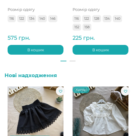
Розмір одягу
Розмір одягу
116
122
134
140
146
116
122
128
134
140
152
158
575 грн.
225 грн.
В кошик
В кошик
Нові надходження
Китай