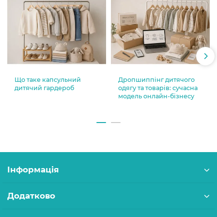
Що таке капсульний
Дропшиппінг дитячого
дитячий гардероб
одягу та товарів: сучасна
модель онлайн-бізнесу
Інформація
Додатково