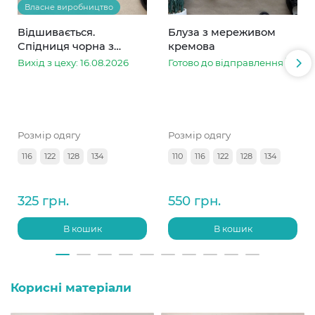
Власне виробництво
Відшивається.
Блуза з мереживом
Спідниця чорна з
кремова
мереживом баранчик
Вихід з цеху: 16.08.2026
Готово до відправлення
чорний
Розмір одягу
Розмір одягу
116
122
128
134
110
116
122
128
134
325 грн.
550 грн.
В кошик
В кошик
Корисні матеріали