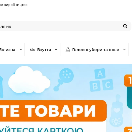
не виробництво
Білизна
Взуття
Головні убори та інше