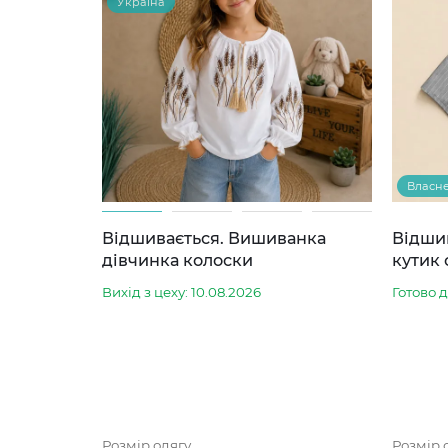
Україна
Власн
Відшивається. Вишиванка
Відши
дівчинка колоски
кутик 
Вихід з цеху: 10.08.2026
Готово 
Розмір одягу
Розмір 