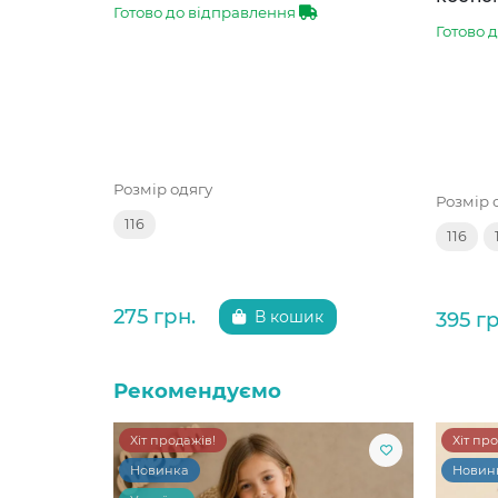
Готово до відправлення
Готово 
Розмір одягу
Розмір 
116
116
275 грн.
395 гр
В кошик
Рекомендуємо
Хіт продажів!
Хіт пр
Новинка
Новин