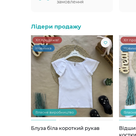
замовлення
Лідери продажу
Хіт продажів!
Хіт пр
Новинка
Новин
Власне виробництво
Власн
Блуза біла короткий рукав
Відши
костю