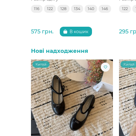
116
122
128
134
140
146
122
575 грн.
295 гр
В кошик
Нові надходження
Китай
Китай