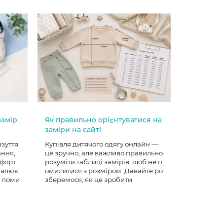
озмір
Як правильно орієнтуватися на
заміри на сайті
взуття
Купівля дитячого одягу онлайн —
ання,
це зручно, але важливо правильно
форт,
розуміти таблиці замірів, щоб не п
 малюк
омилитися з розміром. Давайте ро
е поми
зберемося, як це зробити.