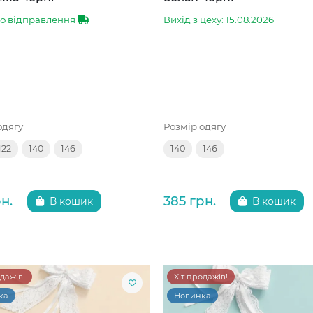
до відправлення
Вихід з цеху: 15.08.2026
одягу
Розмір одягу
122
140
146
140
146
н.
385 грн.
В кошик
В кошик
одажів!
Хіт продажів!
ка
Новинка