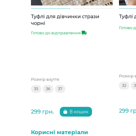
Туфлі для дівчинки стрази
Туфлі 
чорні
Готово 
Готово до відправлення
Розмір 
Розмір взуття
32
3
35
36
37
299 г
299 грн.
В кошик
Корисні матеріали