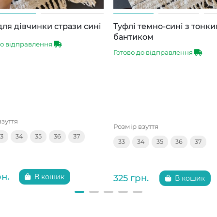
для дівчинки стрази сині
Туфлі темно-сині з тонк
бантиком
до відправлення
Готово до відправлення
взуття
Розмір взуття
3
34
35
36
37
33
34
35
36
37
рн.
325 грн.
В кошик
В кошик