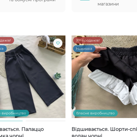
магазини
одажів!
Хіт продажів!
ка
Новинка
е виробництво
Власне виробництво
вається. Палаццо
Відшивається. Шорти-сп
мка чорні
волан чорні