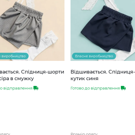
е виробництво
Власне виробництво
вається. Спідниця-шорти
Відшивається. Спідниця
сіра в смужку
кутик синя
до відправлення
Готово до відправлення
одягу
Розмір одягу