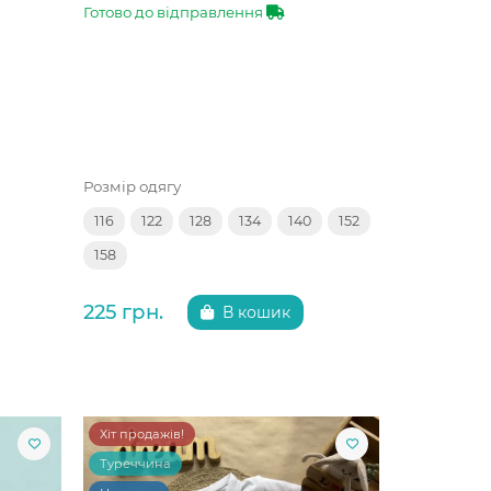
Готово до відправлення
Розмір одягу
116
122
128
134
140
152
158
225 грн.
В кошик
Хіт продажів!
Туреччина