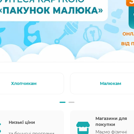
Хлопчикам
Малюкам
Магазини для
Низькі ціни
покупки
Маємо фізичні
та бонусні програми