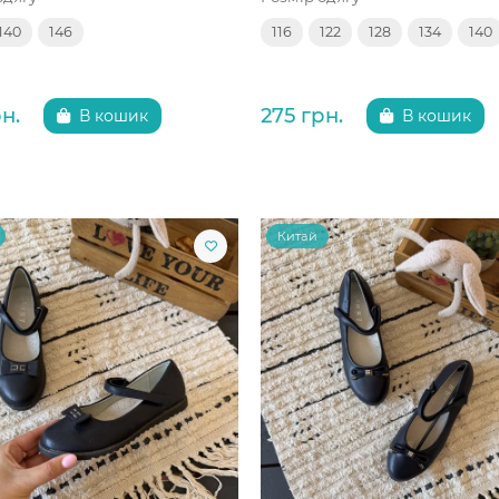
140
146
116
122
128
134
140
н.
275 грн.
В кошик
В кошик
Китай