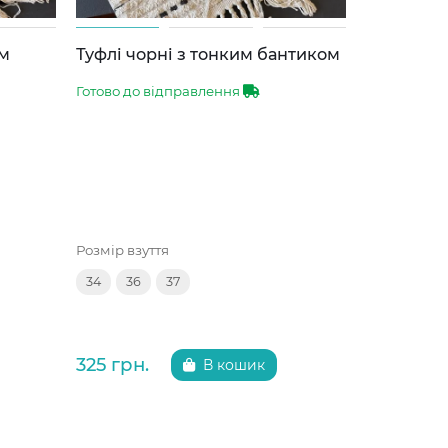
им
Туфлі чорні з тонким бантиком
Туфлі чор
ВВТ
Готово до відправлення
Готово до 
Розмір взуття
Розмір взут
34
36
37
34
35
325 грн.
299 грн.
В кошик