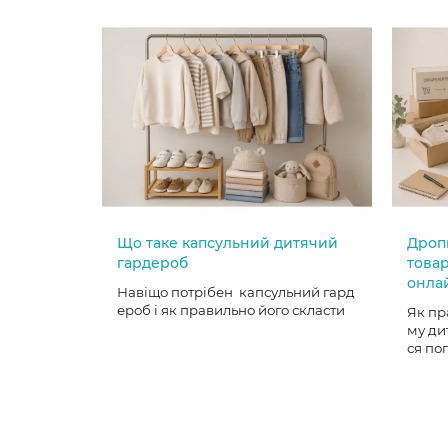
Що таке капсульний дитячий
Дроп
гардероб
товар
онла
Навіщо потрібен капсульний гард
ероб і як правильно його скласти
Як пр
му ди
ся по