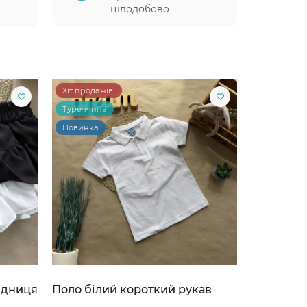
цілодобово
Хіт продажів!
Туреччина
Новинка
ідниця
Поло білий короткий рукав