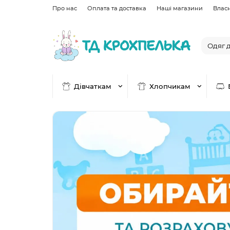
Про нас
Оплата та доставка
Наші магазини
Влас
Дівчаткам
Хлопчикам