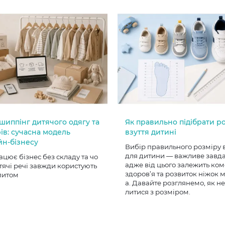
шиппінг дитячого одягу та
Як правильно підібрати р
ів: сучасна модель
взуття дитині
йн-бізнесу
Вибір правильного розміру 
для дитини — важливе завд
ацює бізнес без складу та чо
адже від цього залежить ком
тячі речі завжди користують
здоров’я та розвиток ніжок
питом
а. Давайте розглянемо, як н
литися з розміром.