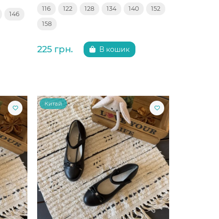
116
122
128
134
140
152
146
158
225 грн.
В кошик
Китай
Китай