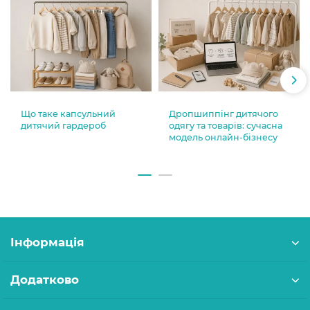
Що таке капсульний
Дропшиппінг дитячого
дитячий гардероб
одягу та товарів: сучасна
модель онлайн-бізнесу
Інформація
Додатково