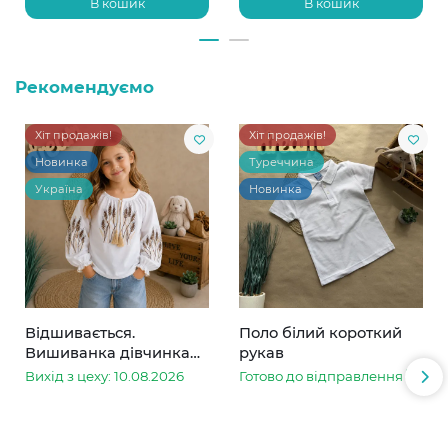
В кошик
В кошик
Рекомендуємо
Хіт продажів!
Хіт продажів!
Новинка
Туреччина
Україна
Новинка
Відшивається.
Поло білий короткий
Вишиванка дівчинка
рукав
колоски
Вихід з цеху: 10.08.2026
Готово до відправлення