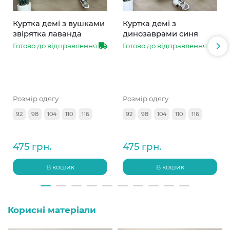
Куртка демі з вушками
Куртка демі з
звірятка лаванда
динозаврами синя
Готово до відправлення
Готово до відправлення
Розмір одягу
Розмір одягу
92
98
104
110
116
92
98
104
110
116
475 грн.
475 грн.
В кошик
В кошик
Корисні матеріали