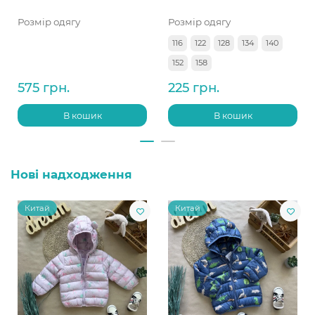
Розмір одягу
Розмір одягу
116
122
128
134
140
152
158
575 грн.
225 грн.
В кошик
В кошик
Нові надходження
Китай
Китай