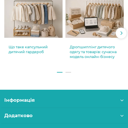
Що таке капсульний
Дропшиппінг дитячого
дитячий гардероб
одягу та товарів: сучасна
модель онлайн-бізнесу
Інформація
Додатково