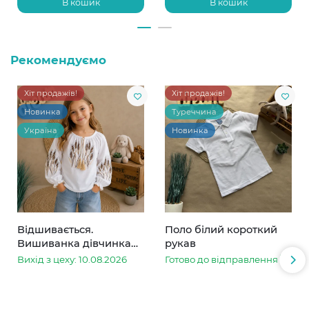
В кошик
В кошик
Рекомендуємо
Хіт продажів!
Хіт продажів!
Новинка
Туреччина
Україна
Новинка
Відшивається.
Поло білий короткий
Вишиванка дівчинка
рукав
колоски
Вихід з цеху: 10.08.2026
Готово до відправлення