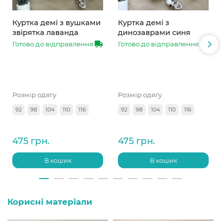
Куртка демі з вушками
Куртка демі з
звірятка лаванда
динозаврами синя
Готово до відправлення
Готово до відправлення
Розмір одягу
Розмір одягу
92
98
104
110
116
92
98
104
110
116
475 грн.
475 грн.
В кошик
В кошик
Корисні матеріали