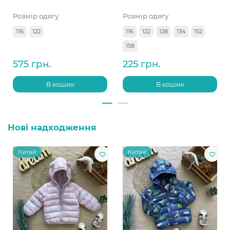
Розмір одягу
Розмір одягу
116
122
116
122
128
134
152
158
575 грн.
225 грн.
В кошик
В кошик
Нові надходження
Китай
Китай