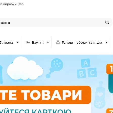
не виробництво
Білизна
Взуття
Головні убори та інше