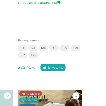
Готово до відправлення
Розмір одягу
116
122
128
134
140
146
152
158
225 грн.
В кошик
Хіт продажів!
Туреччина