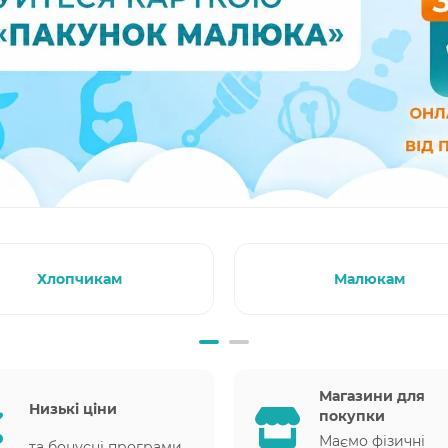
Хлопчикам
Малюкам
Магазини для
Низькі ціни
покупки
Маємо фізичні
та бонусні програми