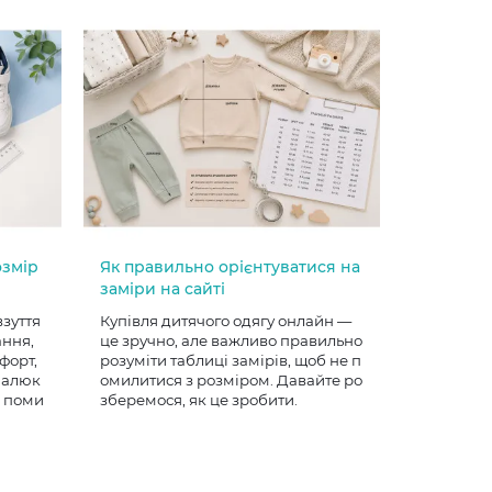
озмір
Як правильно орієнтуватися на
заміри на сайті
взуття
Купівля дитячого одягу онлайн —
ання,
це зручно, але важливо правильно
форт,
розуміти таблиці замірів, щоб не п
 малюк
омилитися з розміром. Давайте ро
е поми
зберемося, як це зробити.