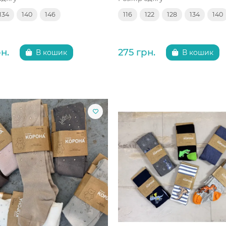
134
140
146
116
122
128
134
140
н.
275 грн.
В кошик
В кошик