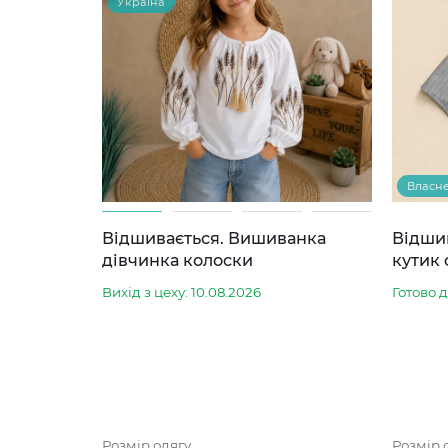
Україна
Власн
Відшивається. Вишиванка
Відши
дівчинка колоски
кутик 
Вихід з цеху: 10.08.2026
Готово 
Розмір одягу
Розмір 