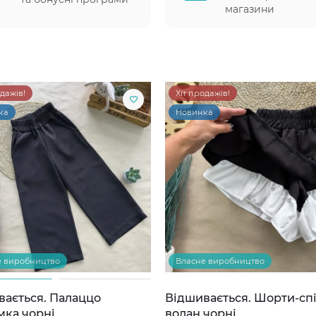
магазини
одажів!
Хіт продажів!
ка
Новинка
е виробництво
Власне виробництво
вається. Палаццо
Відшивається. Шорти-сп
мка чорні
волан чорні