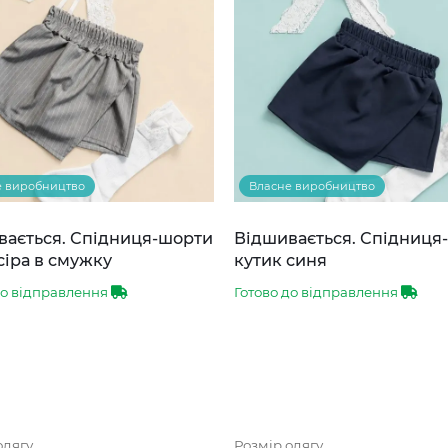
е виробництво
Власне виробництво
вається. Спідниця-шорти
Відшивається. Спідниця
сіра в смужку
кутик синя
до відправлення
Готово до відправлення
одягу
Розмір одягу