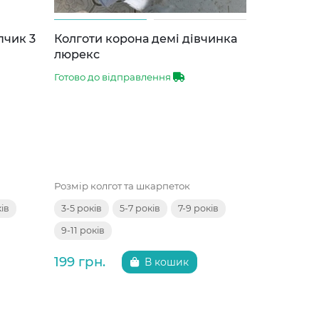
пчик 3
Колготи корона демі дівчинка
Кросівки 
люрекс
38
Готово до відправлення
Готово до 
Розмір колгот та шкарпеток
Розмір взут
ків
3-5 років
5-7 років
7-9 років
33
34
9-11 років
199 грн.
395 грн.
В кошик