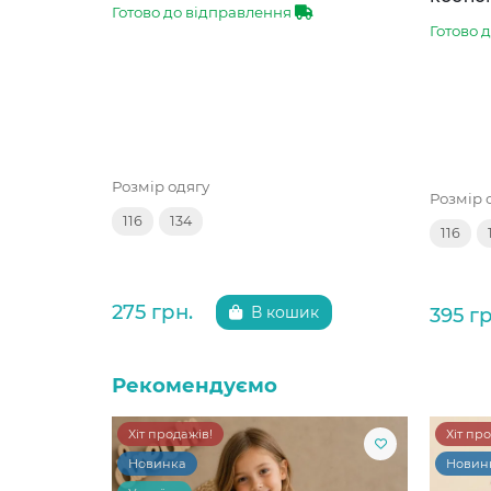
Готово до відправлення
Готово 
Розмір одягу
Розмір 
116
134
116
275 грн.
395 гр
В кошик
Рекомендуємо
Хіт продажів!
Хіт пр
Новинка
Новин