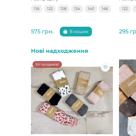
116
122
128
134
140
146
122
575 грн.
295 гр
В кошик
Нові надходження
Хіт продажів!