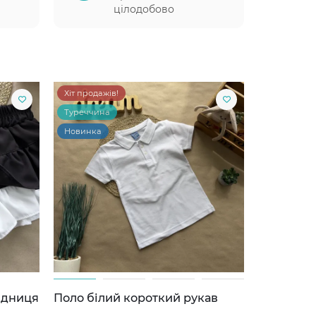
цілодобово
Хіт продажів!
Туреччина
Новинка
ідниця
Поло білий короткий рукав