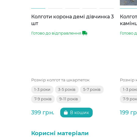
Колготи корона демі дівчинка 3
Колгот
шт
камінц
Готово до відправлення
Готово 
Розмір колгот та шкарпеток
Розмір 
1-3 роки
3-5 років
5-7 років
1-3 ро
7-9 років
9-11 років
7-9 рок
399 грн.
199 гр
В кошик
Корисні матеріали