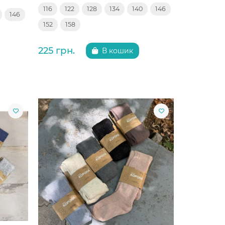
116
122
128
134
140
146
146
152
158
225 грн.
В кошик
Китай