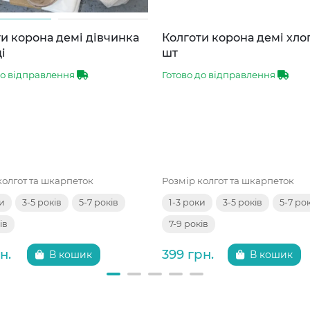
и корона демі дівчинка
Колготи корона демі хло
і
шт
до відправлення
Готово до відправлення
колгот та шкарпеток
Розмір колгот та шкарпеток
ки
3-5 років
5-7 років
1-3 роки
3-5 років
5-7 ро
ів
7-9 років
н.
399 грн.
В кошик
В кошик