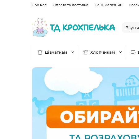
Про нас
Оплата та доставка
Наші магазини
Влас
Дівчаткам
Хлопчикам