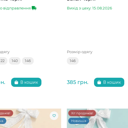
до відправлення
Вихід з цеху: 15.08.2026
одягу
Розмір одягу
122
140
146
146
н.
385 грн.
В кошик
В кошик
одажів!
Хіт продажів!
ка
Новинка