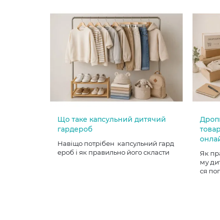
Що таке капсульний дитячий
Дроп
гардероб
товар
онла
Навіщо потрібен капсульний гард
ероб і як правильно його скласти
Як пр
му ди
ся по