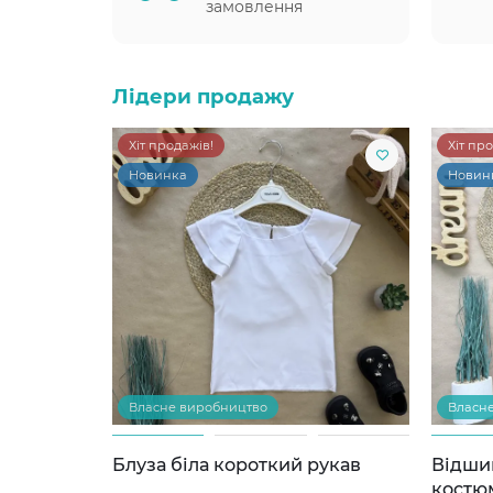
замовлення
Лідери продажу
Хіт продажів!
Хіт пр
Новинка
Новин
Власне виробництво
Власн
Блуза біла короткий рукав
Відши
костю