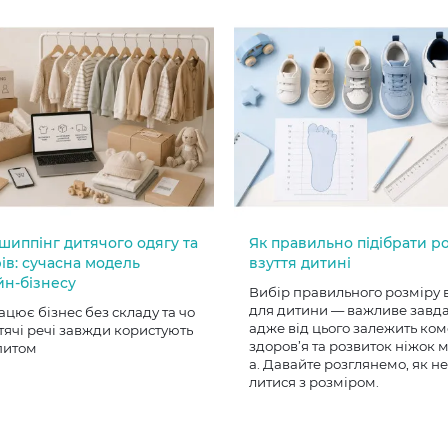
шиппінг дитячого одягу та
Як правильно підібрати р
ів: сучасна модель
взуття дитині
йн-бізнесу
Вибір правильного розміру 
для дитини — важливе завд
ацює бізнес без складу та чо
адже від цього залежить ком
тячі речі завжди користують
здоров’я та розвиток ніжок
питом
а. Давайте розглянемо, як н
литися з розміром.