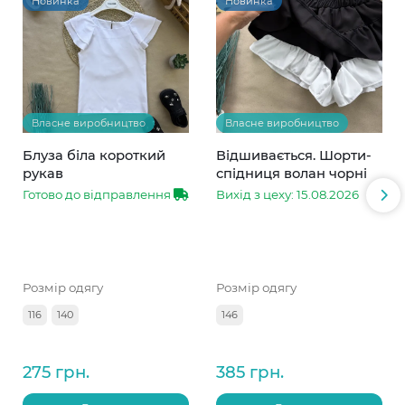
Новинка
Новинка
Власне виробництво
Власне виробництво
Блуза біла короткий
Відшивається. Шорти-
рукав
спідниця волан чорні
Готово до відправлення
Вихід з цеху: 15.08.2026
Розмір одягу
Розмір одягу
116
140
146
275 грн.
385 грн.