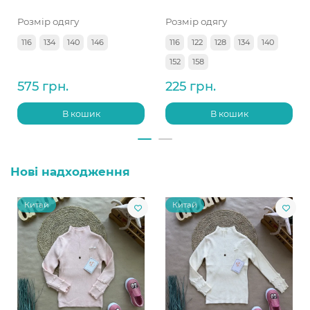
Розмір одягу
Розмір одягу
116
134
140
146
116
122
128
134
140
152
158
575 грн.
225 грн.
В кошик
В кошик
Нові надходження
Китай
Китай