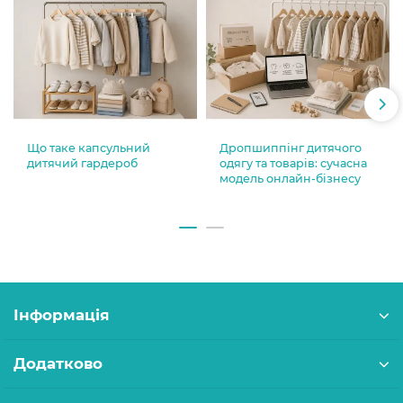
Що таке капсульний
Дропшиппінг дитячого
дитячий гардероб
одягу та товарів: сучасна
модель онлайн-бізнесу
Інформація
Додатково