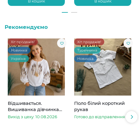
В кошик
В кошик
Рекомендуємо
Хіт продажів!
Хіт продажів!
Новинка
Туреччина
Україна
Новинка
Відшивається.
Поло білий короткий
Вишиванка дівчинка
рукав
колоски
Вихід з цеху: 10.08.2026
Готово до відправлення