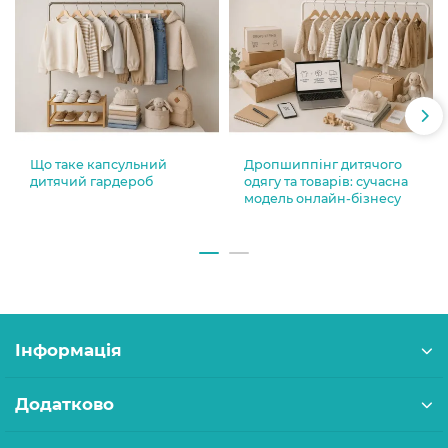
Що таке капсульний
Дропшиппінг дитячого
дитячий гардероб
одягу та товарів: сучасна
модель онлайн-бізнесу
Інформація
Додатково