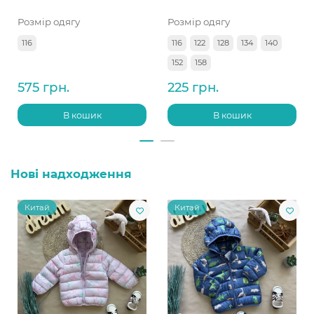
Розмір одягу
Розмір одягу
116
116
122
128
134
140
152
158
575 грн.
225 грн.
В кошик
В кошик
Нові надходження
Китай
Китай