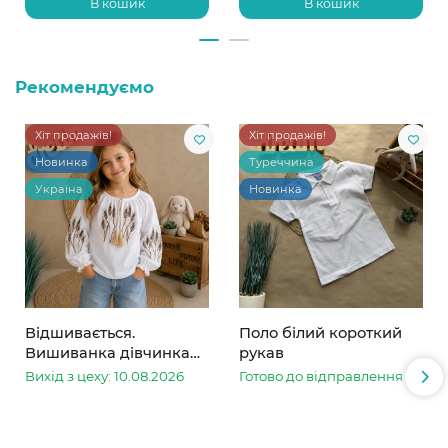
В кошик
В кошик
Рекомендуємо
Хіт продажів!
Хіт продажів!
Новинка
Туреччина
Україна
Новинка
Відшивається.
Поло білий короткий
Вишиванка дівчинка
рукав
колоски
Вихід з цеху: 10.08.2026
Готово до відправлення