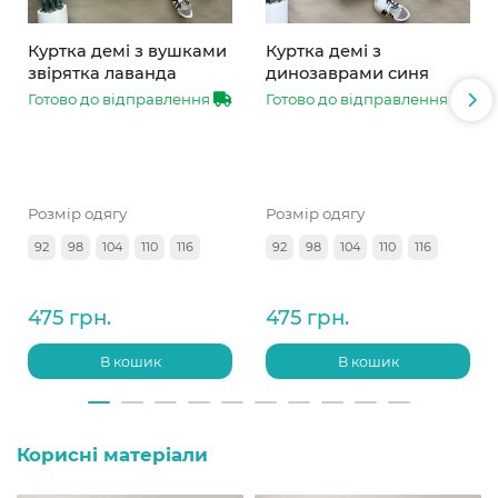
Куртка демі з вушками
Куртка демі з
звірятка лаванда
динозаврами синя
Готово до відправлення
Готово до відправлення
Розмір одягу
Розмір одягу
92
98
104
110
116
92
98
104
110
116
475 грн.
475 грн.
В кошик
В кошик
Корисні матеріали