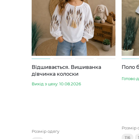
Відшивається. Вишиванка
Поло б
дівчинка колоски
Готово 
Вихід з цеху: 10.08.2026
Розмір 
Розмір одягу
116