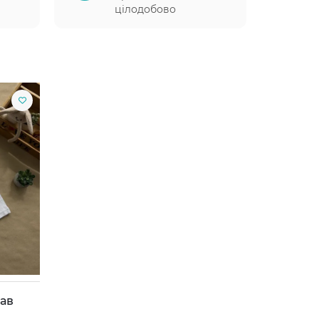
цілодобово
кав