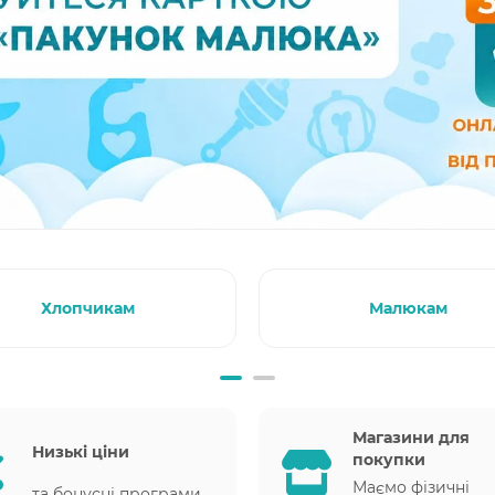
Хлопчикам
Малюкам
Магазини для
Низькі ціни
покупки
Маємо фізичні
та бонусні програми