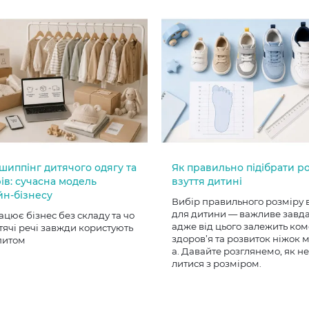
шиппінг дитячого одягу та
Як правильно підібрати р
ів: сучасна модель
взуття дитині
йн-бізнесу
Вибір правильного розміру 
для дитини — важливе завд
ацює бізнес без складу та чо
адже від цього залежить ком
тячі речі завжди користують
здоров’я та розвиток ніжок
питом
а. Давайте розглянемо, як н
литися з розміром.