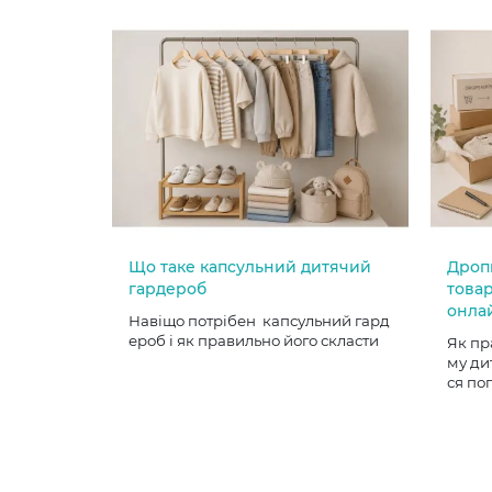
Що таке капсульний дитячий
Дроп
гардероб
товар
онла
Навіщо потрібен капсульний гард
ероб і як правильно його скласти
Як пр
му ди
ся по