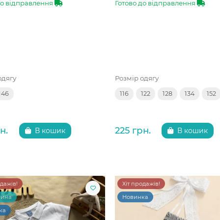
до відправлення
Готово до відправлення
одягу
Розмір одягу
146
116
122
128
134
152
н.
225 грн.
В кошик
В кошик
одажів!
Хіт продажів!
чина
Новинка
ка