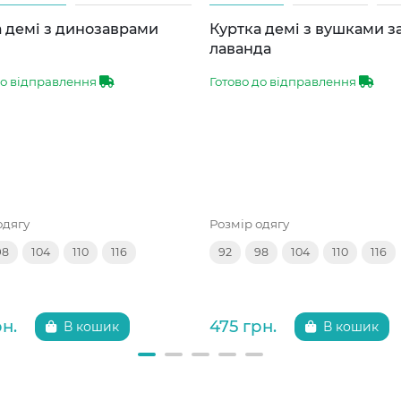
 демі з динозаврами
Куртка демі з вушками 
лаванда
до відправлення
Готово до відправлення
одягу
Розмір одягу
98
104
110
116
92
98
104
110
116
рн.
475 грн.
В кошик
В кошик