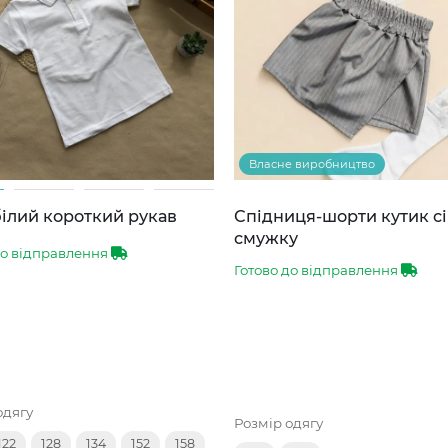
Власне виробництво
ілий короткий рукав
Спідниця-шорти кутик сі
смужку
до відправлення
Готово до відправлення
одягу
Розмір одягу
122
128
134
152
158