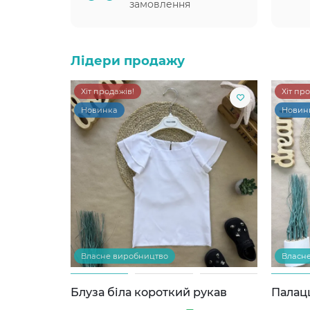
замовлення
Лідери продажу
Хіт продажів!
Хіт пр
Новинка
Новин
Власне виробництво
Власн
Блуза біла короткий рукав
Палац