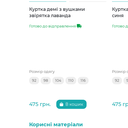
Куртка демі з вушками
Куртка
звірятка лаванда
синя
Готово до відправлення
Готово 
Розмір одягу
Розмір 
92
98
104
110
116
92
475 грн.
475 г
В кошик
Корисні матеріали