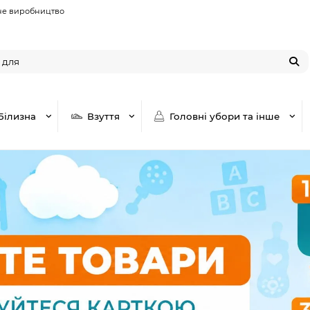
не виробництво
Білизна
Взуття
Головні убори та інше