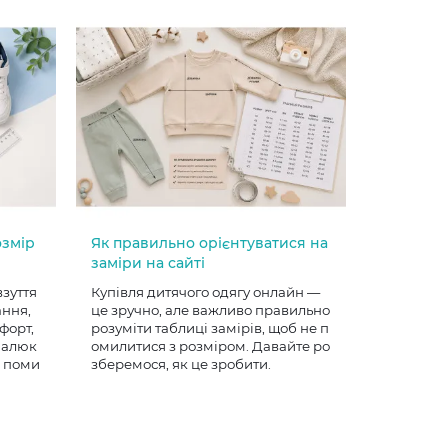
озмір
Як правильно орієнтуватися на
заміри на сайті
взуття
Купівля дитячого одягу онлайн —
ання,
це зручно, але важливо правильно
форт,
розуміти таблиці замірів, щоб не п
 малюк
омилитися з розміром. Давайте ро
е поми
зберемося, як це зробити.