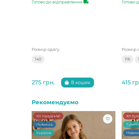
Готово до відправлення
Готово 
Розмір одягу
Розмір 
140
116
275 грн.
415 гр
В кошик
Рекомендуємо
Хіт продажів!
Хіт пр
Новинка
Туреч
Україна
Новин