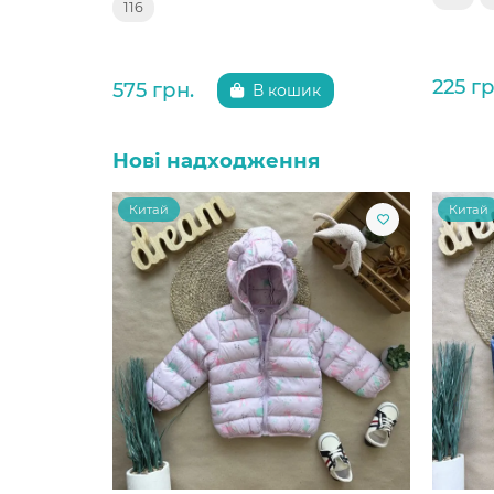
116
225 гр
575 грн.
В кошик
Нові надходження
Китай
Китай