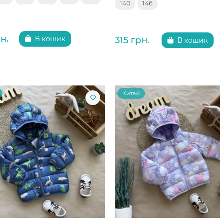
140
146
н.
315 грн.
В кошик
В кошик
Китай