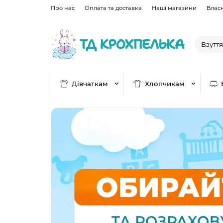
Про нас
Оплата та доставка
Наші магазини
Влас
Дівчаткам
Хлопчикам