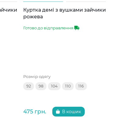
зайчики
Куртка демі з вушками зайчики
Куртка д
рожева
сіра
Готово до відправлення
Готово до 
Розмір одягу
Розмір одяг
92
98
104
110
116
92
98
475 грн.
475 грн.
В кошик