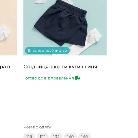
Власне виробництво
ра в
Спідниця-шорти кутик синя
Готово до відправлення
Розмір одягу
116
122
134
140
146