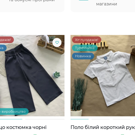
магазини
одажів!
Хіт продажів!
ка
Туреччина
Новинка
е виробництво
цо костюмка чорні
Поло білий короткий ру