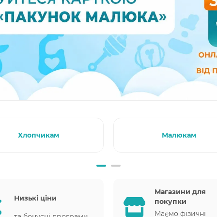
Хлопчикам
Малюкам
Магазини для
Низькі ціни
покупки
Маємо фізичні
та бонусні програми