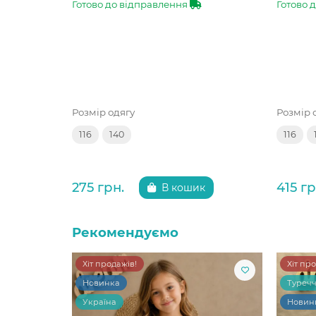
Готово до відправлення
Готово 
Розмір одягу
Розмір 
116
140
116
275 грн.
415 гр
В кошик
Рекомендуємо
Хіт продажів!
Хіт пр
Новинка
Туреч
Україна
Новин