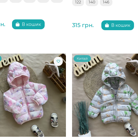
122
140
146
н.
315 грн.
В кошик
В кошик
Китай