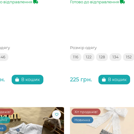
до відправлення
Готово до відправлення
одягу
Розмір одягу
146
116
122
128
134
152
н.
225 грн.
В кошик
В кошик
одажів!
Хіт продажів!
чина
Новинка
ка