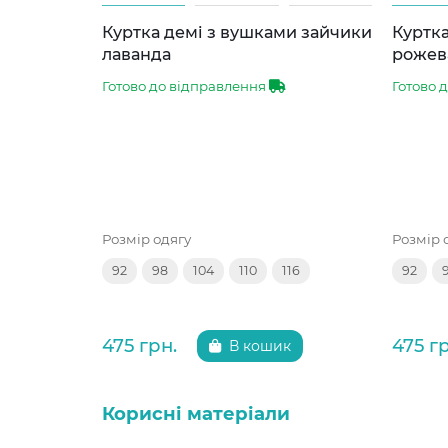
Куртка демі з вушками зайчики
Куртка
лаванда
рожев
Готово до відправлення
Готово 
Розмір одягу
Розмір 
92
98
104
110
116
92
475 грн.
475 г
В кошик
Корисні матеріали