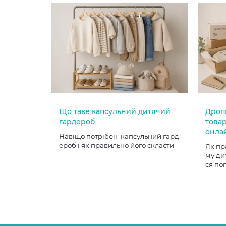
Що таке капсульний дитячий
Дроп
гардероб
товар
онла
Навіщо потрібен капсульний гард
ероб і як правильно його скласти
Як пр
му ди
ся по