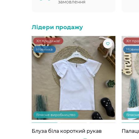
замовлення
Лідери продажу
Хіт продажів!
Хіт пр
Новинка
Новин
Власне виробництво
Власн
Блуза біла короткий рукав
Палац