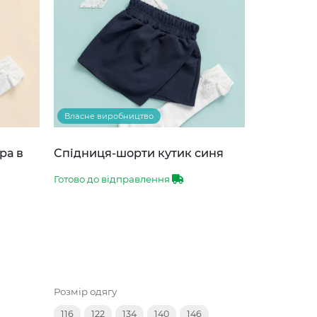
Власне виробництво
ра в
Спідниця-шорти кутик синя
Готово до відправлення
Розмір одягу
116
122
134
140
146