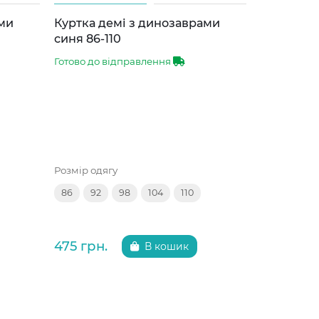
ами
Куртка демі з динозаврами
Куртка д
синя 86-110
звірятка 
Готово до відправлення
Готово до 
Розмір одягу
Розмір одяг
86
92
98
104
110
92
98
475 грн.
475 грн.
В кошик