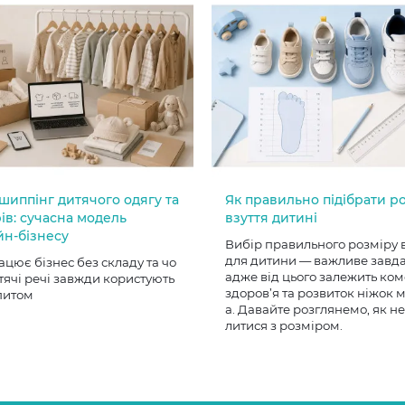
шиппінг дитячого одягу та
Як правильно підібрати р
ів: сучасна модель
взуття дитині
йн-бізнесу
Вибір правильного розміру 
для дитини — важливе завд
ацює бізнес без складу та чо
адже від цього залежить ком
тячі речі завжди користують
здоров’я та розвиток ніжок
питом
а. Давайте розглянемо, як н
литися з розміром.