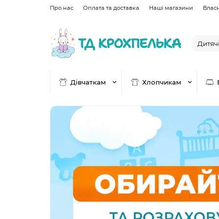
Про нас
Оплата та доставка
Наші магазини
Влас
Дівчаткам
Хлопчикам