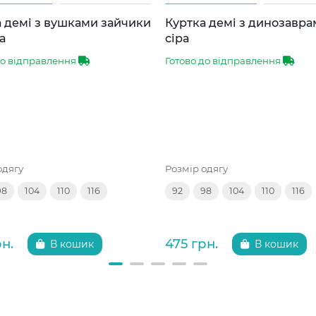
 демі з вушками зайчики
Куртка демі з динозавр
а
сіра
до відправлення
Готово до відправлення
одягу
Розмір одягу
98
104
110
116
92
98
104
110
116
рн.
475 грн.
В кошик
В кошик