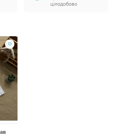
цілодобово
кав