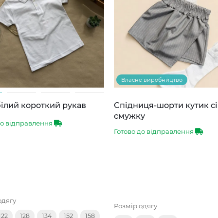
Власне виробництво
ілий короткий рукав
Спідниця-шорти кутик сі
смужку
до відправлення
Готово до відправлення
одягу
Розмір одягу
122
128
134
152
158