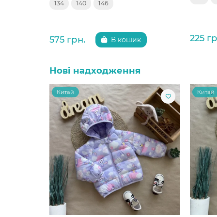
134
140
146
225 гр
575 грн.
В кошик
Нові надходження
Китай
Китай