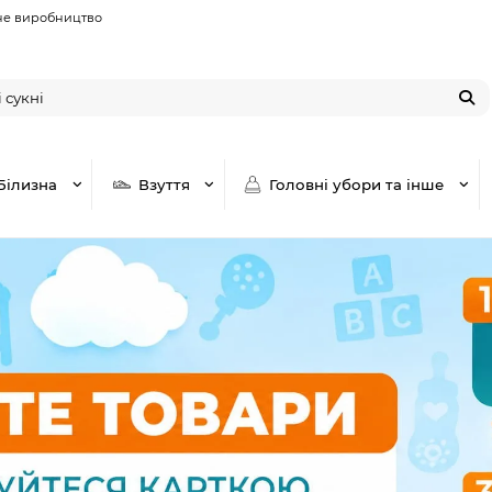
не виробництво
Білизна
Взуття
Головні убори та інше