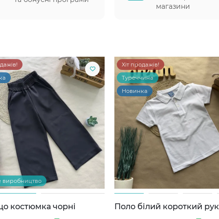
магазини
одажів!
Хіт продажів!
ка
Туреччина
Новинка
е виробництво
цо костюмка чорні
Поло білий короткий ру