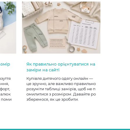
озмір
Як правильно орієнтуватися на
заміри на сайті
взуття
Купівля дитячого одягу онлайн —
ання,
це зручно, але важливо правильно
форт,
розуміти таблиці замірів, щоб не п
 малюк
омилитися з розміром. Давайте ро
е поми
зберемося, як це зробити.