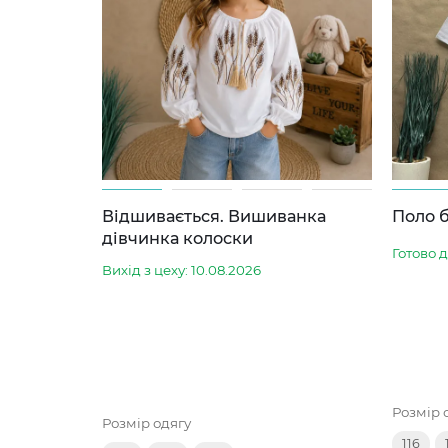
Відшивається. Вишиванка
Поло б
дівчинка колоски
Готово 
Вихід з цеху: 10.08.2026
Розмір 
Розмір одягу
116