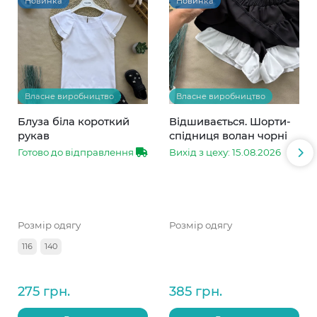
Новинка
Новинка
Власне виробництво
Власне виробництво
Блуза біла короткий
Відшивається. Шорти-
рукав
спідниця волан чорні
Готово до відправлення
Вихід з цеху: 15.08.2026
Розмір одягу
Розмір одягу
116
140
275 грн.
385 грн.