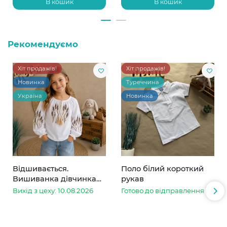
В кошик
В кошик
Рекомендуємо
Хіт продажів!
Хіт продажів!
Новинка
Туреччина
Україна
Новинка
Відшивається.
Поло білий короткий
Вишиванка дівчинка
рукав
колоски
Вихід з цеху: 10.08.2026
Готово до відправлення