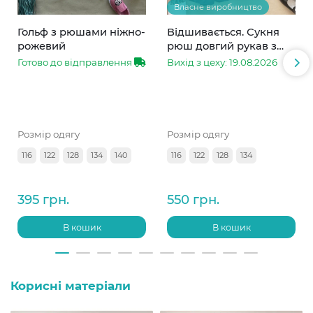
Власне виробництво
Гольф з рюшами ніжно-
Відшивається. Сукня
рожевий
рюш довгий рукав з
мереживом синя
Готово до відправлення
Вихід з цеху: 19.08.2026
Розмір одягу
Розмір одягу
116
122
128
134
140
116
122
128
134
395 грн.
550 грн.
В кошик
В кошик
Корисні матеріали