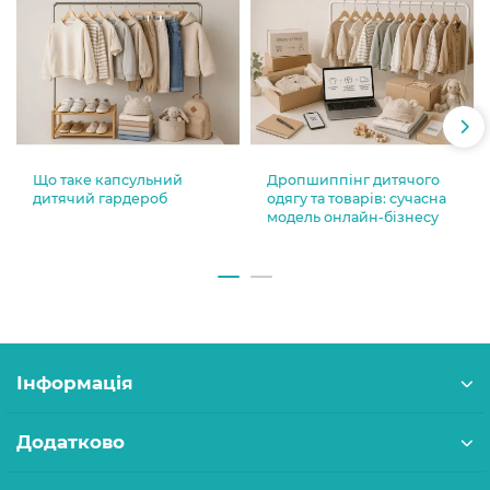
Що таке капсульний
Дропшиппінг дитячого
дитячий гардероб
одягу та товарів: сучасна
модель онлайн-бізнесу
Інформація
Додатково