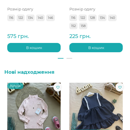
Розмір одягу
Розмір одягу
116
122
134
140
146
116
122
128
134
140
152
158
575 грн.
225 грн.
В кошик
В кошик
Нові надходження
Китай