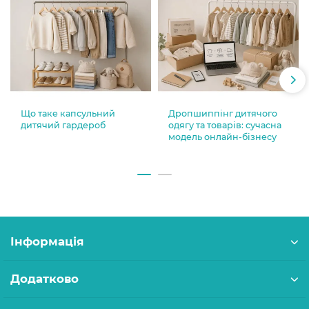
Що таке капсульний
Дропшиппінг дитячого
дитячий гардероб
одягу та товарів: сучасна
модель онлайн-бізнесу
Інформація
Додатково