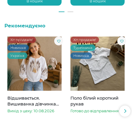
В кошик
В кошик
Рекомендуємо
Хіт продажів!
Хіт продажів!
Новинка
Туреччина
Україна
Новинка
Відшивається.
Поло білий короткий
Вишиванка дівчинка
рукав
колоски
Вихід з цеху: 10.08.2026
Готово до відправлення