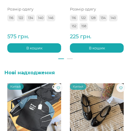
Розмір одягу
Розмір одягу
116
122
134
140
146
116
122
128
134
140
152
158
575 грн.
225 грн.
В кошик
В кошик
Нові надходження
Китай
Китай