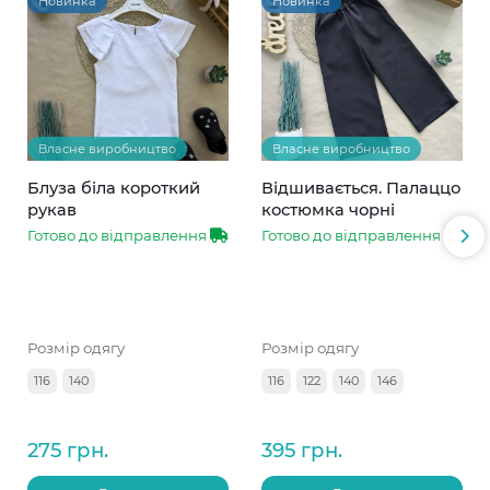
Новинка
Новинка
Власне виробництво
Власне виробництво
Блуза біла короткий
Відшивається. Палаццо
рукав
костюмка чорні
Готово до відправлення
Готово до відправлення
Розмір одягу
Розмір одягу
116
140
116
122
140
146
275 грн.
395 грн.