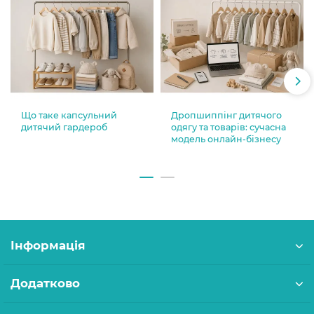
Що таке капсульний
Дропшиппінг дитячого
дитячий гардероб
одягу та товарів: сучасна
модель онлайн-бізнесу
Інформація
Додатково