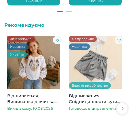
В кошик
В кошик
Рекомендуємо
Хіт продажів!
Хіт продажів!
Новинка
Новинка
Україна
Власне виробництво
Відшивається.
Відшивається.
Вишиванка дівчинка
Спідниця-шорти кутик
колоски
сіра в смужку
Вихід з цеху: 10.08.2026
Готово до відправлення