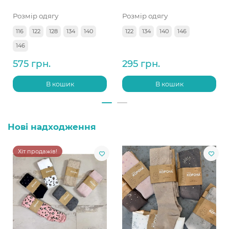
Розмір одягу
Розмір одягу
116
122
128
134
140
122
134
140
146
146
575 грн.
295 грн.
В кошик
В кошик
Нові надходження
Хіт продажів!