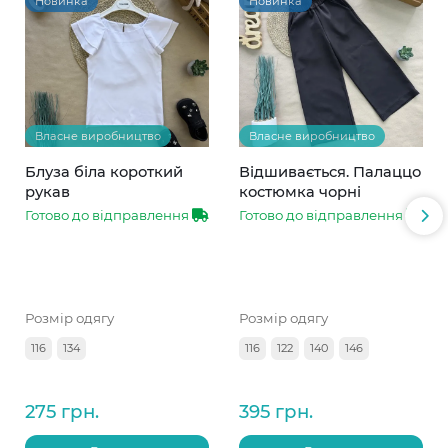
Новинка
Новинка
Власне виробництво
Власне виробництво
Блуза біла короткий
Відшивається. Палаццо
рукав
костюмка чорні
Готово до відправлення
Готово до відправлення
Розмір одягу
Розмір одягу
116
134
116
122
140
146
275 грн.
395 грн.