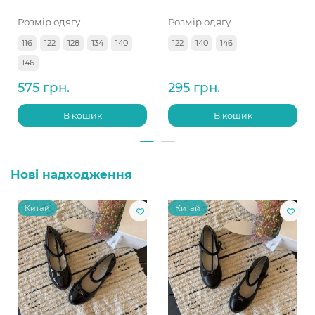
Розмір одягу
Розмір одягу
116
122
128
134
140
122
140
146
146
575 грн.
295 грн.
В кошик
В кошик
Нові надходження
Китай
Китай