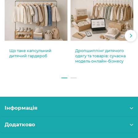
Що таке капсульний
Дропшиппінг дитячого
дитячий гардероб
одягу та товарів: сучасна
модель онлайн-бізнесу
Інформація
Додатково