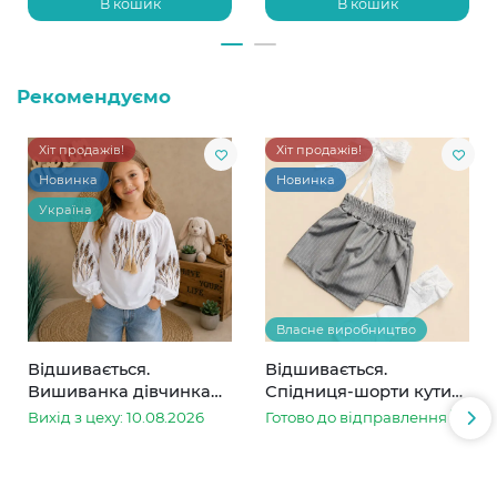
В кошик
В кошик
Рекомендуємо
Хіт продажів!
Хіт продажів!
Новинка
Новинка
Україна
Власне виробництво
Відшивається.
Відшивається.
Вишиванка дівчинка
Спідниця-шорти кутик
колоски
сіра в смужку
Вихід з цеху: 10.08.2026
Готово до відправлення