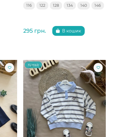
116
122
128
134
140
146
295 грн.
В кошик
Китай