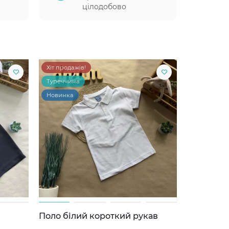
цілодобово
Хіт продажів!
Туреччина
Новинка
Поло білий короткий рукав