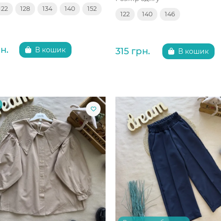
122
128
134
140
152
122
140
146
н.
315 грн.
В кошик
В кошик