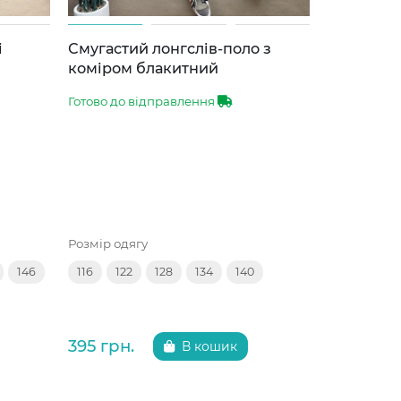
Власне ви
і
Смугастий лонгслів-поло з
Відшиваєт
коміром блакитний
стрілкою
Готово до відправлення
Вихід з цеху
Розмір одягу
Розмір одяг
146
116
122
128
134
140
116
122
152
395 грн.
375 грн.
В кошик