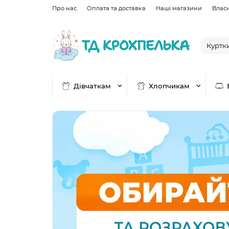
Про нас
Оплата та доставка
Наші магазини
Влас
Дівчаткам
Хлопчикам