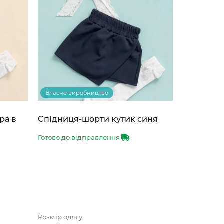
Власне виробництво
ра в
Спідниця-шорти кутик синя
Готово до відправлення
Розмір одягу