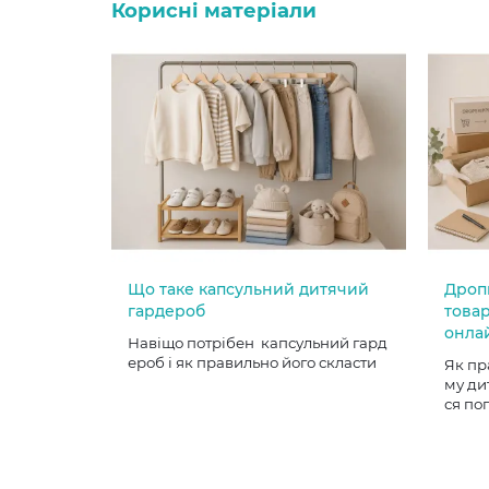
Корисні матеріали
Що таке капсульний дитячий
Дроп
гардероб
товар
онла
Навіщо потрібен капсульний гард
ероб і як правильно його скласти
Як пр
му ди
ся по