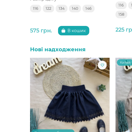
116
116
122
134
140
146
158
225 гр
575 грн.
В кошик
Нові надходження
Китай