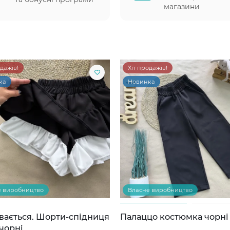
магазини
одажів!
Хіт продажів!
ка
Новинка
е виробництво
Власне виробництво
вається. Шорти-спідниця
Палаццо костюмка чорні
чорні