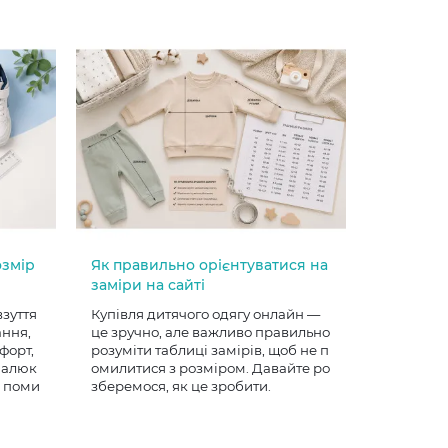
озмір
Як правильно орієнтуватися на
заміри на сайті
взуття
Купівля дитячого одягу онлайн —
ання,
це зручно, але важливо правильно
форт,
розуміти таблиці замірів, щоб не п
 малюк
омилитися з розміром. Давайте ро
е поми
зберемося, як це зробити.