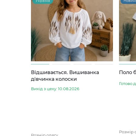
Україна
Новин
Відшивається. Вишиванка
Поло б
дівчинка колоски
Готово 
Вихід з цеху: 10.08.2026
Розмір 
Розмір одягу