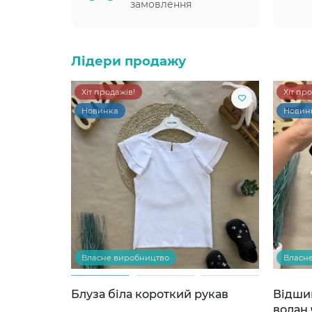
замовлення
Лідери продажу
Хіт продажів!
Хіт пр
Новинка
Новин
Власне виробництво
Власн
Блуза біла короткий рукав
Відши
волан 