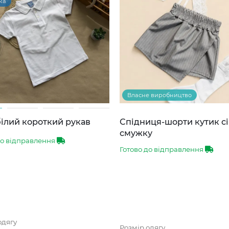
ка
Власне виробництво
ілий короткий рукав
Спідниця-шорти кутик сі
смужку
до відправлення
Готово до відправлення
одягу
Розмір одягу