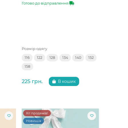
Готово до відправлення
Розмір одягу
116
122
128
134
140
152
158
225 грн.
В кошик
Хіт продажів!
Новинка