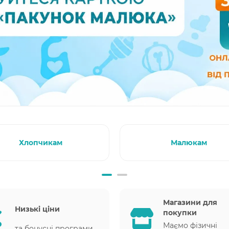
Хлопчикам
Малюкам
Магазини для
Низькі ціни
покупки
Маємо фізичні
та бонусні програми