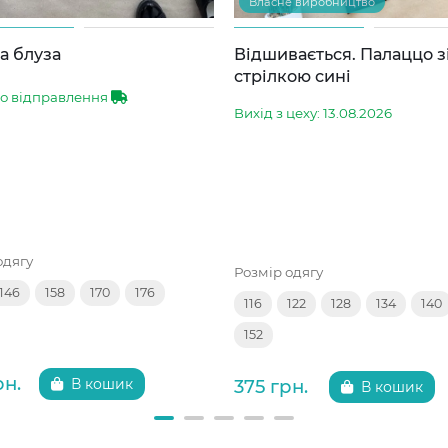
Власне виробництво
а блуза
Відшивається. Палаццо з
стрілкою сині
до відправлення
Вихід з цеху: 13.08.2026
одягу
Розмір одягу
146
158
170
176
116
122
128
134
140
152
рн.
375 грн.
В кошик
В кошик