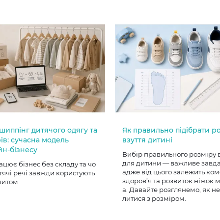
шиппінг дитячого одягу та
Як правильно підібрати р
ів: сучасна модель
взуття дитині
йн-бізнесу
Вибір правильного розміру 
для дитини — важливе завд
ацює бізнес без складу та чо
адже від цього залежить ком
тячі речі завжди користують
здоров’я та розвиток ніжок
питом
а. Давайте розглянемо, як н
литися з розміром.