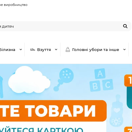
не виробництво
Білизна
Взуття
Головні убори та інше