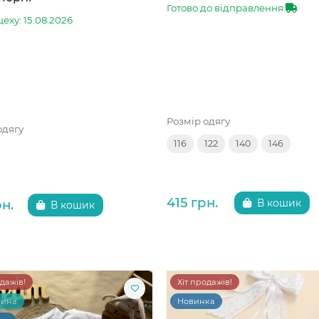
Готово до відправлення
цеху: 15.08.2026
Розмір одягу
одягу
116
122
140
146
415 грн.
рн.
В кошик
В кошик
одажів!
Хіт продажів!
чина
Новинка