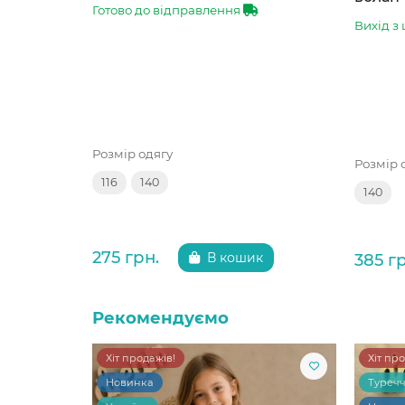
Готово до відправлення
Вихід з 
Розмір одягу
Розмір 
116
140
140
275 грн.
385 г
В кошик
Рекомендуємо
Хіт продажів!
Хіт пр
Новинка
Туреч