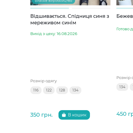
Власне виробництво
Відшивається. Спідниця синя з
Бежев
мереживом синім
Готово 
Вихід з цеху: 16.08.2026
Розмір 
Розмір одягу
134
116
122
128
134
450 г
350 грн.
В кошик