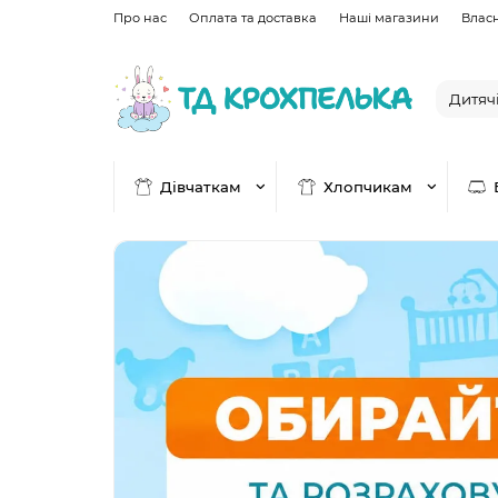
Про нас
Оплата та доставка
Наші магазини
Влас
Дівчаткам
Хлопчикам