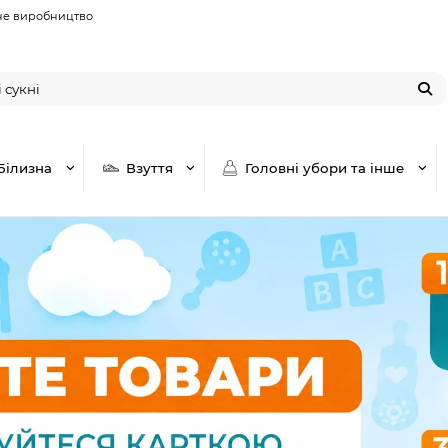
не виробництво
Білизна
Взуття
Головні убори та інше