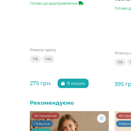
Готово до відправлення
Готово 
Розмір одягу
Розмір 
116
140
116
275 грн.
395 гр
В кошик
Рекомендуємо
Хіт продажів!
Хіт пр
Новинка
Новин