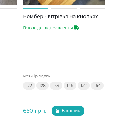
Бомбер - вітрівка на кнопках
Спортивн
Готово до відправлення
Готово до 
Розмір одягу
Розмір одяг
122
128
134
146
152
164
134
140
650 грн.
650 грн.
В кошик