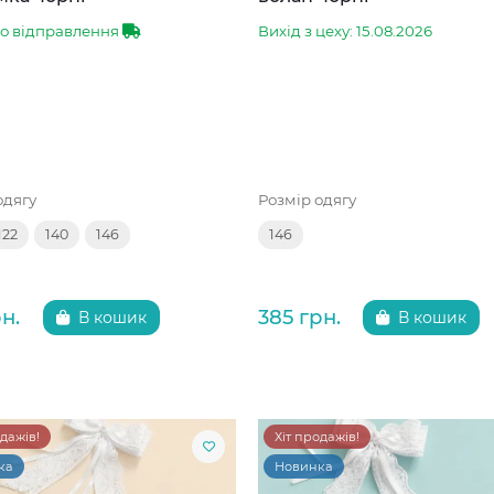
до відправлення
Вихід з цеху: 15.08.2026
одягу
Розмір одягу
122
140
146
146
н.
385 грн.
В кошик
В кошик
одажів!
Хіт продажів!
ка
Новинка