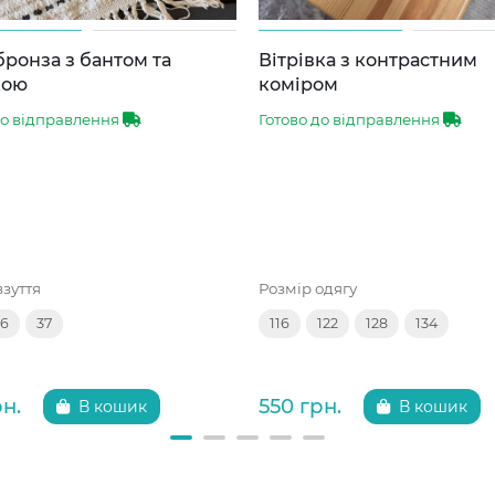
бронза з бантом та
Вітрівка з контрастним
кою
коміром
до відправлення
Готово до відправлення
взуття
Розмір одягу
36
37
116
122
128
134
рн.
550 грн.
В кошик
В кошик