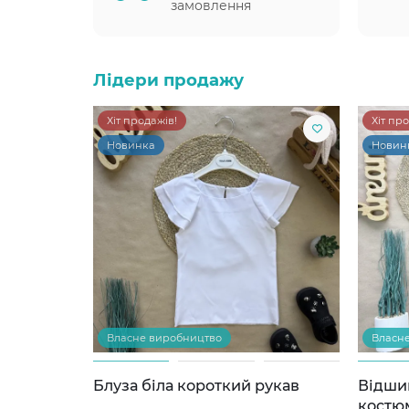
замовлення
Лідери продажу
Хіт продажів!
Хіт пр
Новинка
Новин
Власне виробництво
Власн
Блуза біла короткий рукав
Відши
костю