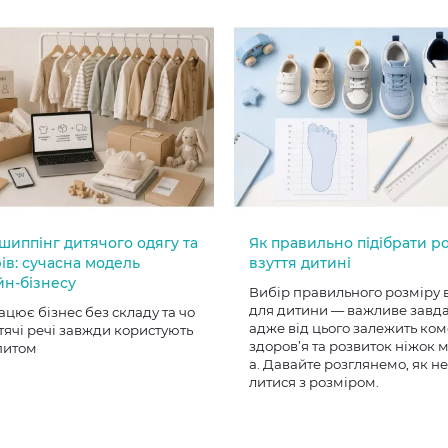
шиппінг дитячого одягу та
Як правильно підібрати р
ів: сучасна модель
взуття дитині
йн-бізнесу
Вибір правильного розміру 
для дитини — важливе завд
ацює бізнес без складу та чо
адже від цього залежить ком
тячі речі завжди користують
здоров’я та розвиток ніжок
питом
а. Давайте розглянемо, як н
литися з розміром.