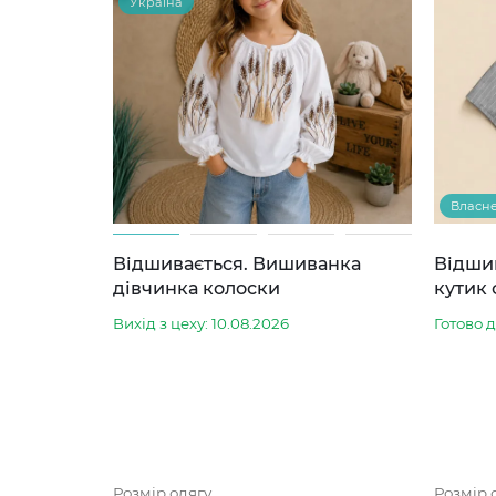
Україна
Власн
Відшивається. Вишиванка
Відши
дівчинка колоски
кутик 
Вихід з цеху: 10.08.2026
Готово 
Розмір одягу
Розмір 