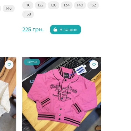
116
122
128
134
140
152
146
158
225 грн.
В кошик
Китай
Китай