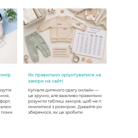
озмір
Як правильно орієнтуватися на
заміри на сайті
взуття
Купівля дитячого одягу онлайн —
ання,
це зручно, але важливо правильно
форт,
розуміти таблиці замірів, щоб не п
 малюк
омилитися з розміром. Давайте ро
е поми
зберемося, як це зробити.