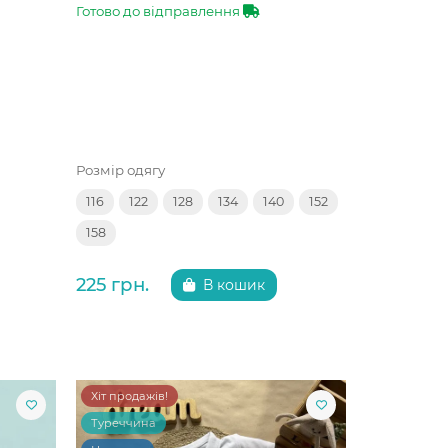
Готово до відправлення
Розмір одягу
116
122
128
134
140
152
158
225 грн.
В кошик
Хіт продажів!
Туреччина