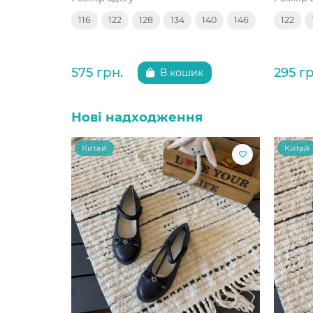
116
122
128
134
140
146
122
575 грн.
295 гр
В кошик
Нові надходження
Китай
Китай