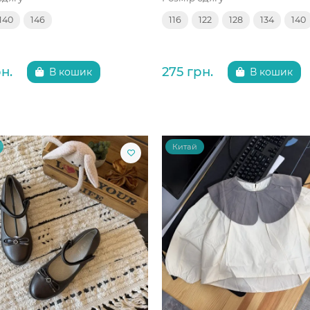
140
146
116
122
128
134
140
н.
275 грн.
В кошик
В кошик
Китай