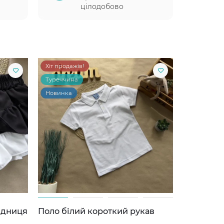
цілодобово
Хіт продажів!
Туреччина
Новинка
ідниця
Поло білий короткий рукав