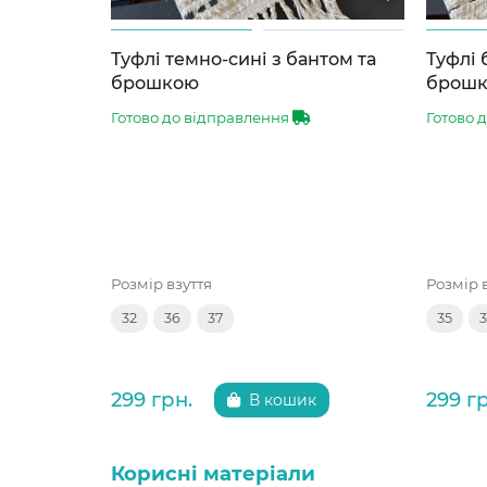
Туфлі темно-сині з бантом та
Туфлі 
брошкою
брош
Готово до відправлення
Готово 
Розмір взуття
Розмір 
32
36
37
35
299 грн.
299 г
В кошик
Корисні матеріали