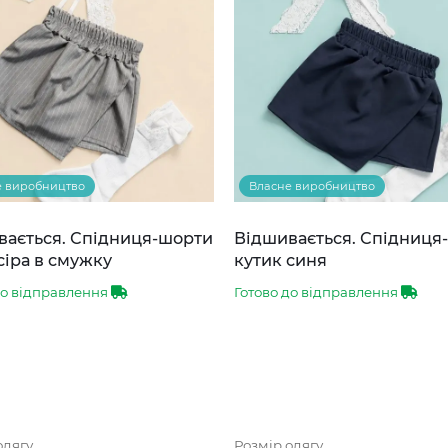
е виробництво
Власне виробництво
вається. Спідниця-шорти
Відшивається. Спідниця
сіра в смужку
кутик синя
до відправлення
Готово до відправлення
одягу
Розмір одягу