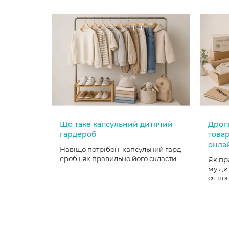
Що таке капсульний дитячий
Дроп
гардероб
товар
онла
Навіщо потрібен капсульний гард
ероб і як правильно його скласти
Як пр
му ди
ся по