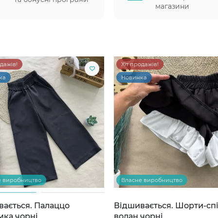
магазини
одажів!
Хіт продажів!
ка
Новинка
е виробництво
Власне виробництво
вається. Палаццо
Відшивається. Шорти-сп
мка чорні
волан чорні