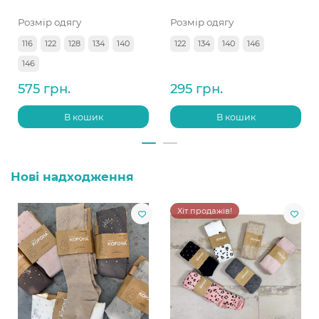
Розмір одягу
Розмір одягу
116
122
128
134
140
122
134
140
146
146
575 грн.
295 грн.
В кошик
В кошик
Нові надходження
Хіт продажів!