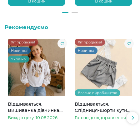
В кошик
В кошик
Рекомендуємо
Хіт продажів!
Хіт продажів!
Новинка
Новинка
Україна
Власне виробництво
Відшивається.
Відшивається.
Вишиванка дівчинка
Спідниця-шорти кутик
колоски
сіра в смужку
Вихід з цеху: 10.08.2026
Готово до відправлення