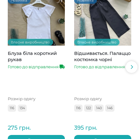
Новинка
Новинка
Власне виробництво
Власне виробництво
Блуза біла короткий
Відшивається. Палаццо
рукав
костюмка чорні
Готово до відправлення
Готово до відправлення
Розмір одягу
Розмір одягу
116
134
116
122
140
146
275 грн.
395 грн.