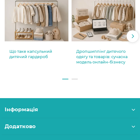
Що таке капсульний
Дропшиппінг дитячого
дитячий гардероб
одягу та товарів: сучасна
модель онлайн-бізнесу
Інформація
Додатково