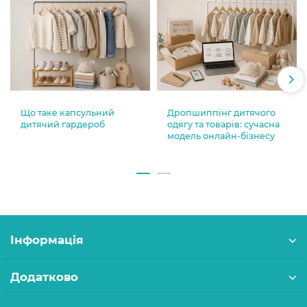
Що таке капсульний
Дропшиппінг дитячого
дитячий гардероб
одягу та товарів: сучасна
модель онлайн-бізнесу
Інформація
Додатково