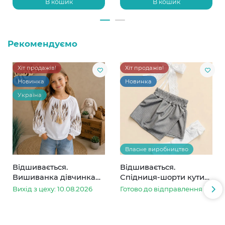
В кошик
В кошик
Рекомендуємо
Хіт продажів!
Хіт продажів!
Новинка
Новинка
Україна
Власне виробництво
Відшивається.
Відшивається.
Вишиванка дівчинка
Спідниця-шорти кутик
колоски
сіра в смужку
Вихід з цеху: 10.08.2026
Готово до відправлення