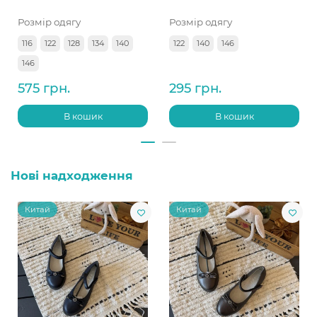
Розмір одягу
Розмір одягу
116
122
128
134
140
122
140
146
146
575 грн.
295 грн.
В кошик
В кошик
Нові надходження
Китай
Китай