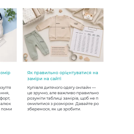
озмір
Як правильно орієнтуватися на
заміри на сайті
взуття
Купівля дитячого одягу онлайн —
ання,
це зручно, але важливо правильно
форт,
розуміти таблиці замірів, щоб не п
 малюк
омилитися з розміром. Давайте ро
е поми
зберемося, як це зробити.