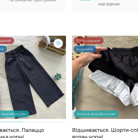
магазини
одажів!
Хіт продажів!
ка
Новинка
е виробництво
Власне виробництво
вається. Палаццо
Відшивається. Шорти-сп
мка чорні
волан чорні