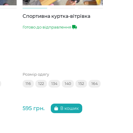
Спортивна куртка-вітрівка
Туфлі з б
Готово до відправлення
Готово до 
Розмір одягу
Розмір взут
116
122
134
140
152
164
35
36
595 грн.
299 грн.
В кошик