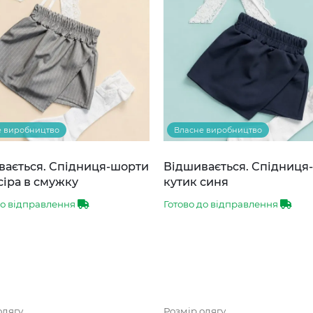
е виробництво
Власне виробництво
вається. Спідниця-шорти
Відшивається. Спідниця
сіра в смужку
кутик синя
до відправлення
Готово до відправлення
одягу
Розмір одягу