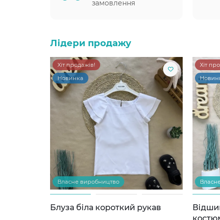
замовлення
Лідери продажу
Хіт продажів!
Хіт пр
Новинка
Новин
Власне виробництво
Власн
Блуза біла короткий рукав
Відши
костю