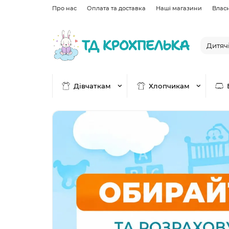
Про нас
Оплата та доставка
Наші магазини
Влас
Дівчаткам
Хлопчикам