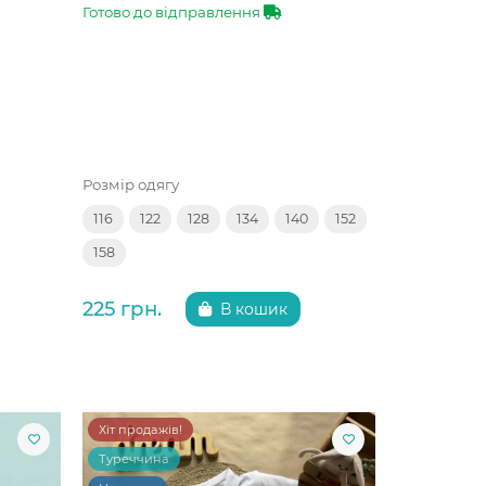
Готово до відправлення
Розмір одягу
116
122
128
134
140
152
158
225 грн.
В кошик
Хіт продажів!
Туреччина