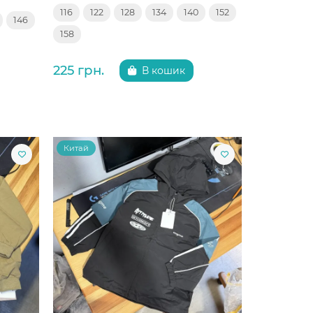
116
122
128
134
140
152
146
158
225 грн.
В кошик
Китай
Китай