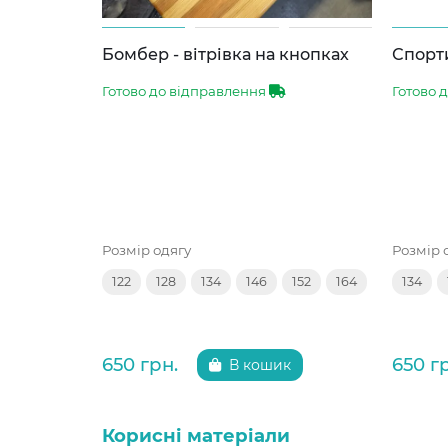
Бомбер - вітрівка на кнопках
Спорти
Готово до відправлення
Готово 
Розмір одягу
Розмір 
122
128
134
146
152
164
134
650 грн.
650 г
В кошик
Корисні матеріали