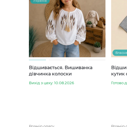
Україна
Власн
Відшивається. Вишиванка
Відши
дівчинка колоски
кутик 
Вихід з цеху: 10.08.2026
Готово 
Розмір одягу
Розмір 