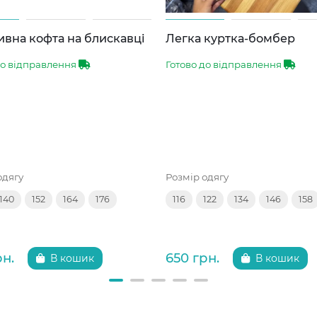
вна кофта на блискавці
Легка куртка-бомбер
до відправлення
Готово до відправлення
одягу
Розмір одягу
140
152
164
176
116
122
134
146
158
рн.
650 грн.
В кошик
В кошик