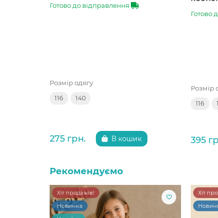
Готово до відправлення
Готово 
Розмір одягу
Розмір 
116
140
116
275 грн.
395 гр
В кошик
Рекомендуємо
Хіт продажів!
Хіт пр
Новинка
Новин