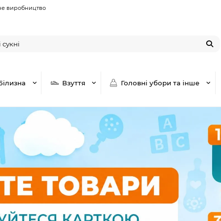
не виробництво
Білизна
Взуття
Головні убори та інше