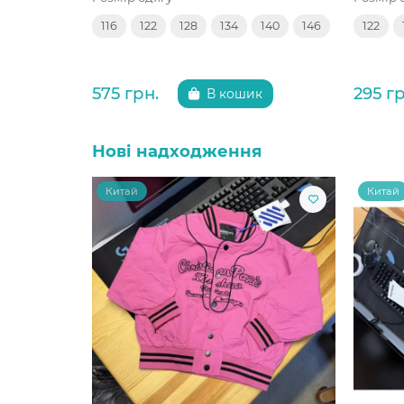
116
122
128
134
140
146
122
575 грн.
295 гр
В кошик
Нові надходження
Китай
Китай