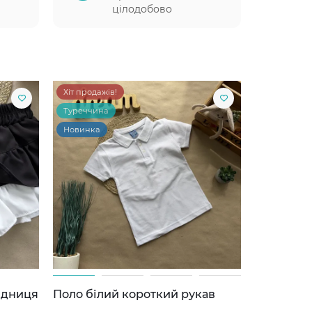
цілодобово
Хіт продажів!
Туреччина
Новинка
ідниця
Поло білий короткий рукав