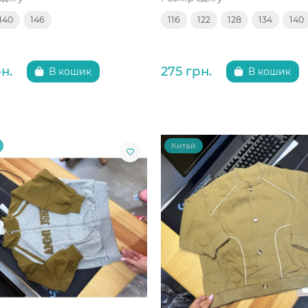
140
146
116
122
128
134
140
н.
275 грн.
В кошик
В кошик
Китай