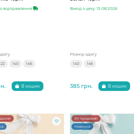
до відправлення
Вихід з цеху: 15.08.2026
одягу
Розмір одягу
122
140
146
140
146
н.
385 грн.
В кошик
В кошик
одажів!
Хіт продажів!
ка
Новинка