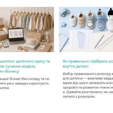
шиппінг дитячого одягу та
Як правильно підібрати р
ів: сучасна модель
взуття дитині
йн-бізнесу
Вибір правильного розміру 
для дитини — важливе завд
ацює бізнес без складу та чо
адже від цього залежить ком
тячі речі завжди користують
здоров’я та розвиток ніжок
питом
а. Давайте розглянемо, як н
литися з розміром.