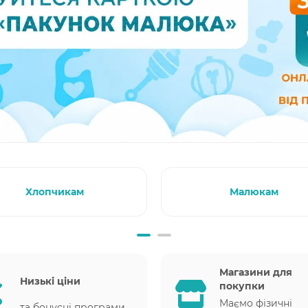
Хлопчикам
Малюкам
Магазини для
Низькі ціни
покупки
Маємо фізичні
та бонусні програми