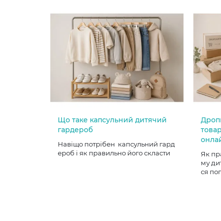
Що таке капсульний дитячий
Дроп
гардероб
товар
онла
Навіщо потрібен капсульний гард
ероб і як правильно його скласти
Як пр
му ди
ся по