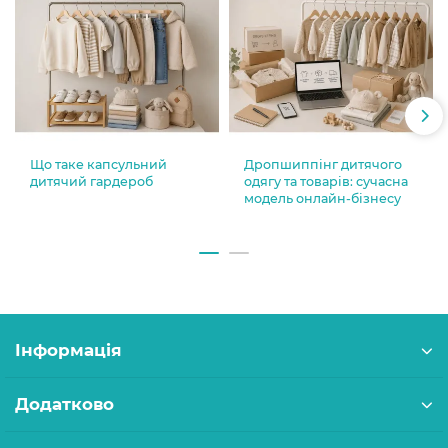
Що таке капсульний
Дропшиппінг дитячого
дитячий гардероб
одягу та товарів: сучасна
модель онлайн-бізнесу
Інформація
Додатково