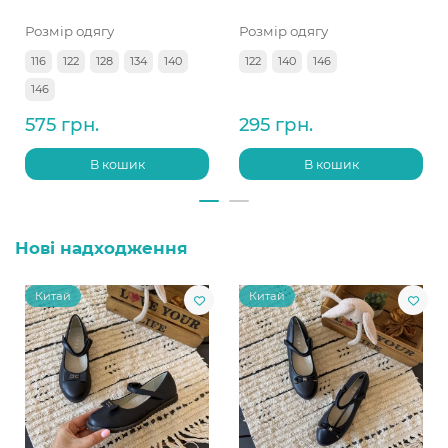
Розмір одягу
Розмір одягу
116
122
128
134
140
122
140
146
146
575 грн.
295 грн.
В кошик
В кошик
Нові надходження
Китай
Китай