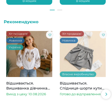
В кошик
В кошик
Рекомендуємо
Хіт продажів!
Хіт продажів!
Новинка
Новинка
Україна
Власне виробництво
Відшивається.
Відшивається.
Вишиванка дівчинка
Спідниця-шорти кутик
колоски
сіра в смужку
Вихід з цеху: 10.08.2026
Готово до відправлення