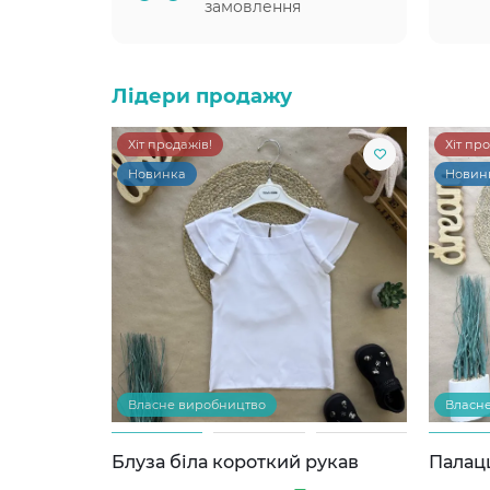
замовлення
Лідери продажу
Хіт продажів!
Хіт пр
Новинка
Новин
Власне виробництво
Власн
Блуза біла короткий рукав
Палац