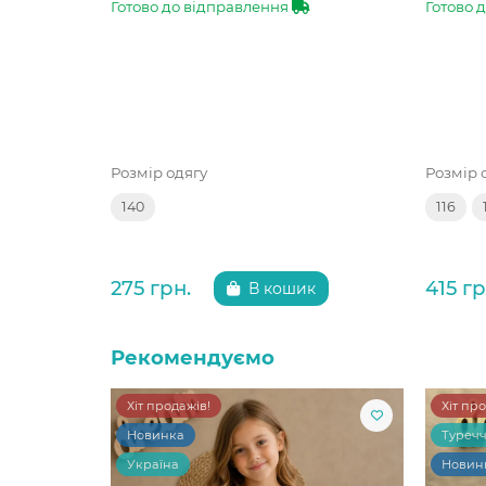
Готово до відправлення
Готово 
Розмір одягу
Розмір 
140
116
275 грн.
415 гр
В кошик
Рекомендуємо
Хіт продажів!
Хіт пр
Новинка
Туреч
Україна
Новин