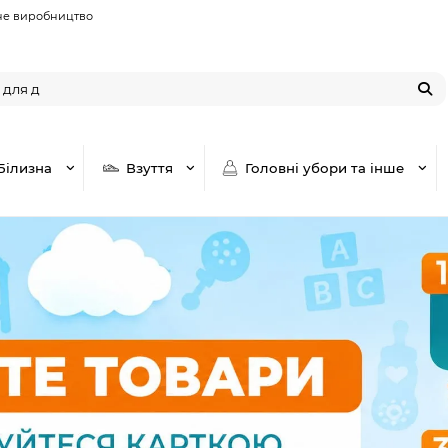
не виробництво
Білизна
Взуття
Головні убори та інше