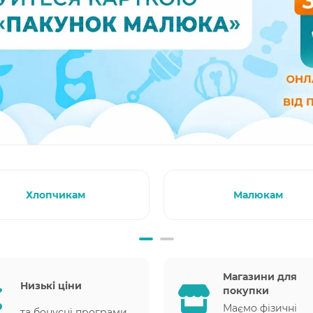
Хлопчикам
Малюкам
Магазини для
Низькі ціни
покупки
Маємо фізичні
та бонусні програми