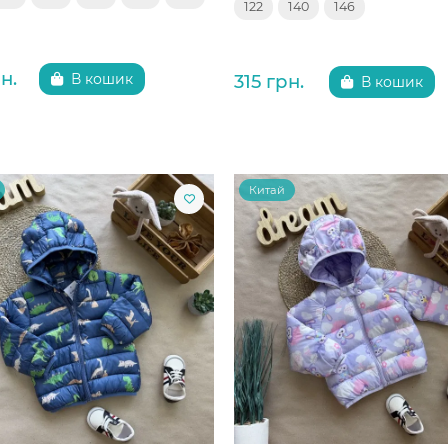
122
140
146
н.
315 грн.
В кошик
В кошик
Китай