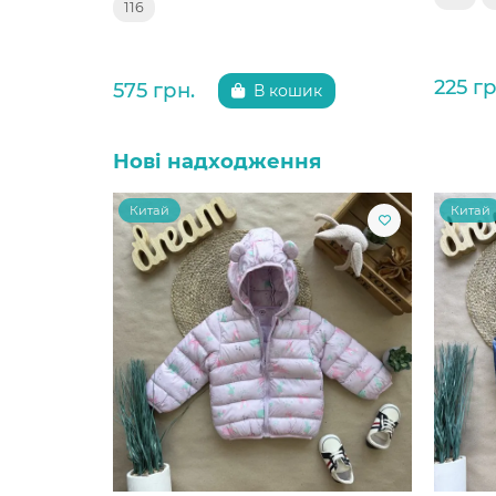
116
225 гр
575 грн.
В кошик
Нові надходження
Китай
Китай