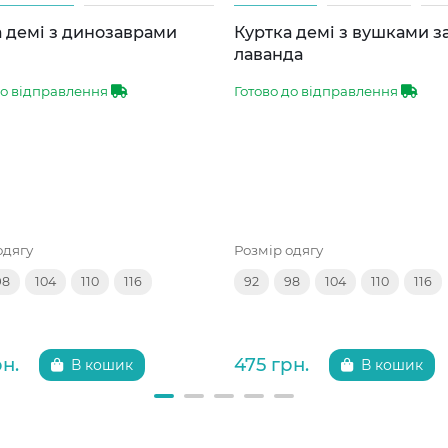
 демі з динозаврами
Куртка демі з вушками 
лаванда
до відправлення
Готово до відправлення
одягу
Розмір одягу
98
104
110
116
92
98
104
110
116
рн.
475 грн.
В кошик
В кошик