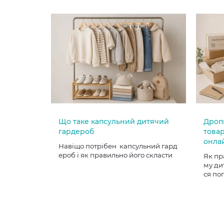
Що таке капсульний дитячий
Дроп
гардероб
товар
онла
Навіщо потрібен капсульний гард
ероб і як правильно його скласти
Як пр
му ди
ся по