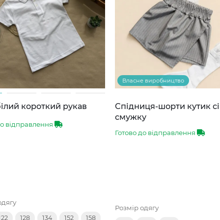
Власне виробництво
ілий короткий рукав
Спідниця-шорти кутик сі
смужку
до відправлення
Готово до відправлення
одягу
Розмір одягу
122
128
134
152
158