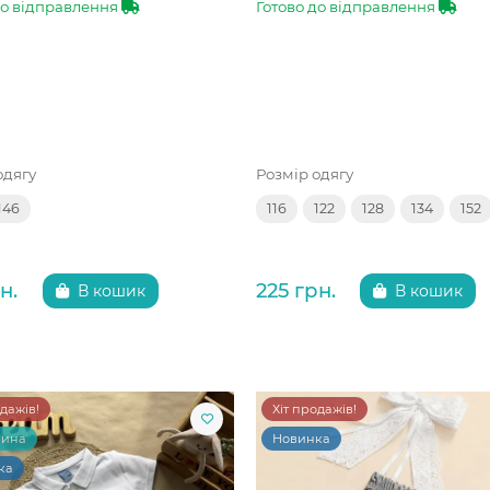
до відправлення
Готово до відправлення
одягу
Розмір одягу
146
116
122
128
134
152
н.
225 грн.
В кошик
В кошик
одажів!
Хіт продажів!
чина
Новинка
ка