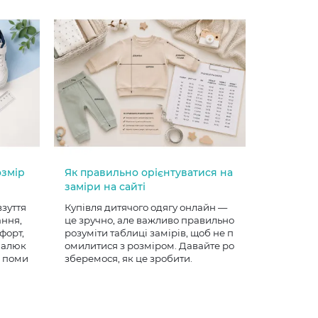
озмір
Як правильно орієнтуватися на
заміри на сайті
взуття
Купівля дитячого одягу онлайн —
ання,
це зручно, але важливо правильно
форт,
розуміти таблиці замірів, щоб не п
 малюк
омилитися з розміром. Давайте ро
е поми
зберемося, як це зробити.