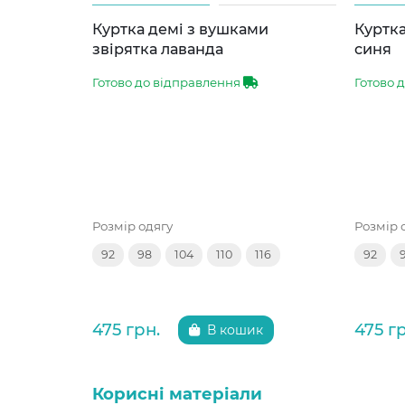
Куртка демі з вушками
Куртка
звірятка лаванда
синя
Готово до відправлення
Готово 
Розмір одягу
Розмір 
92
98
104
110
116
92
475 грн.
475 г
В кошик
Корисні матеріали