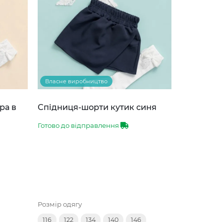
Власне виробництво
ра в
Спідниця-шорти кутик синя
Готово до відправлення
Розмір одягу
116
122
134
140
146