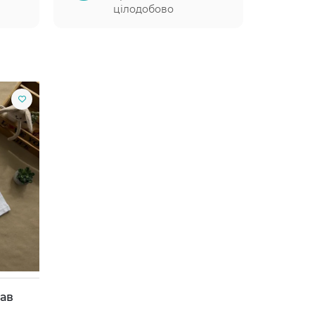
цілодобово
кав