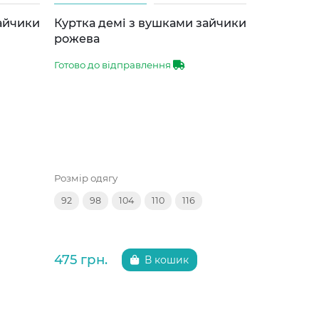
зайчики
Куртка демі з вушками зайчики
Куртка д
рожева
сіра
Готово до відправлення
Готово до 
Розмір одягу
Розмір одяг
92
98
104
110
116
92
98
475 грн.
475 грн.
В кошик