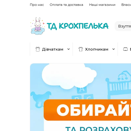
Про нас
Оплата та доставка
Наші магазини
Влас
Дівчаткам
Хлопчикам