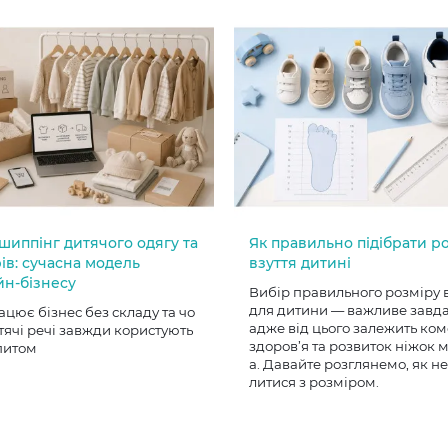
шиппінг дитячого одягу та
Як правильно підібрати р
ів: сучасна модель
взуття дитині
йн-бізнесу
Вибір правильного розміру 
для дитини — важливе завд
ацює бізнес без складу та чо
адже від цього залежить ком
тячі речі завжди користують
здоров’я та розвиток ніжок
питом
а. Давайте розглянемо, як н
литися з розміром.