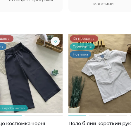
магазини
одажів!
Хіт продажів!
ка
Туреччина
Новинка
е виробництво
цо костюмка чорні
Поло білий короткий ру