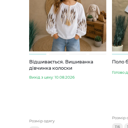
Відшивається. Вишиванка
Поло б
дівчинка колоски
Готово 
Вихід з цеху: 10.08.2026
Розмір 
Розмір одягу
116