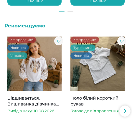
В кошик
В кошик
Рекомендуємо
Хіт продажів!
Хіт продажів!
Новинка
Туреччина
Україна
Новинка
Відшивається.
Поло білий короткий
Вишиванка дівчинка
рукав
колоски
Вихід з цеху: 10.08.2026
Готово до відправлення