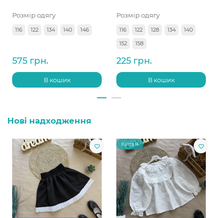
Розмір одягу
Розмір одягу
116
122
134
140
146
116
122
128
134
140
152
158
575 грн.
225 грн.
В кошик
В кошик
Нові надходження
Китай