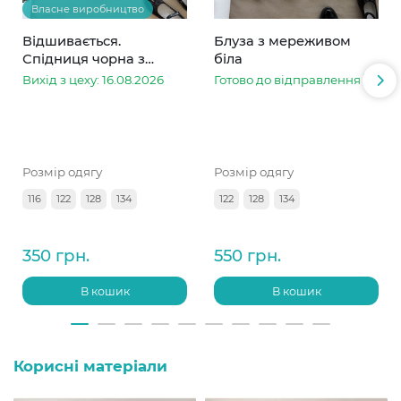
Власне виробництво
Відшивається.
Блуза з мереживом
Спідниця чорна з
біла
мереживом метелик
Вихід з цеху: 16.08.2026
Готово до відправлення
білий
Розмір одягу
Розмір одягу
116
122
128
134
122
128
134
350 грн.
550 грн.
В кошик
В кошик
Корисні матеріали