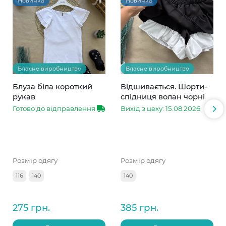
Новинка
Новинка
Власне виробництво
Власне виробництво
Блуза біла короткий
Відшивається. Шорти-
рукав
спідниця волан чорні
Готово до відправлення
Вихід з цеху: 15.08.2026
Розмір одягу
Розмір одягу
116
140
140
275 грн.
385 грн.