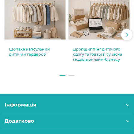
Що таке капсульний
Дропшиппінг дитячого
дитячий гардероб
одягу та товарів: сучасна
модель онлайн-бізнесу
Інформація
Додатково