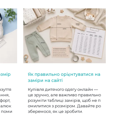
озмір
Як правильно орієнтуватися на
заміри на сайті
взуття
Купівля дитячого одягу онлайн —
ання,
це зручно, але важливо правильно
форт,
розуміти таблиці замірів, щоб не п
 малюк
омилитися з розміром. Давайте ро
е поми
зберемося, як це зробити.