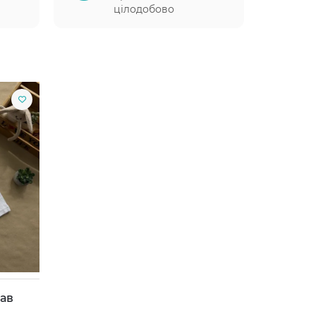
цілодобово
кав