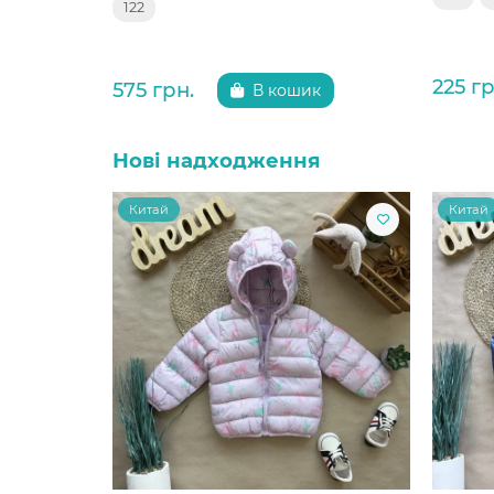
122
225 гр
575 грн.
В кошик
Нові надходження
Китай
Китай