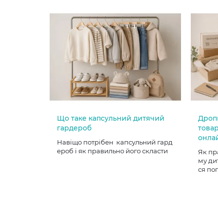
Що таке капсульний дитячий
Дроп
гардероб
товар
онла
Навіщо потрібен капсульний гард
ероб і як правильно його скласти
Як пр
му ди
ся по