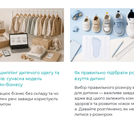
шиппінг дитячого одягу та
Як правильно підібрати р
ів: сучасна модель
взуття дитині
йн-бізнесу
Вибір правильного розміру 
для дитини — важливе завд
ацює бізнес без складу та чо
адже від цього залежить ком
тячі речі завжди користують
здоров’я та розвиток ніжок
питом
а. Давайте розглянемо, як н
литися з розміром.