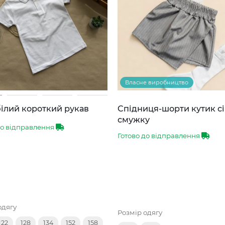
Власне виробництво
ілий короткий рукав
Спідниця-шорти кутик сі
смужку
до відправлення
Готово до відправлення
одягу
Розмір одягу
122
128
134
152
158