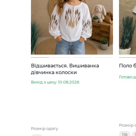
Відшивається. Вишиванка
Поло б
дівчинка колоски
Готово 
Вихід з цеху: 10.08.2026
Розмір 
Розмір одягу
116