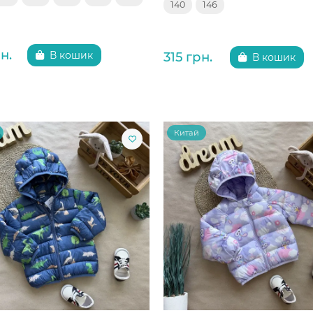
140
146
н.
315 грн.
В кошик
В кошик
Китай