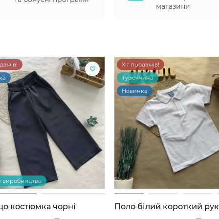
магазини
одажів!
Хіт продажів!
ка
Туреччина
Новинка
е виробництво
цо костюмка чорні
Поло білий короткий ру