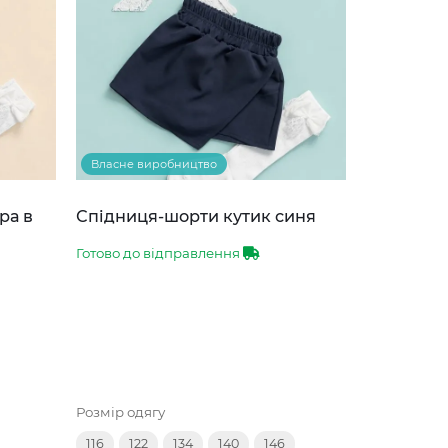
Власне виробництво
ра в
Спідниця-шорти кутик синя
Готово до відправлення
Розмір одягу
116
122
134
140
146