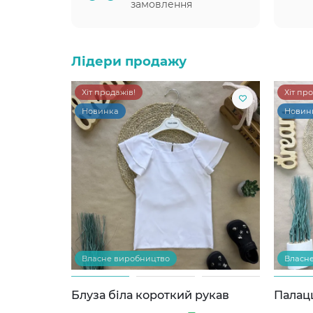
замовлення
Лідери продажу
Хіт продажів!
Хіт пр
Новинка
Новин
Власне виробництво
Власн
Блуза біла короткий рукав
Палац