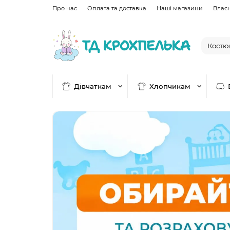
Про нас
Оплата та доставка
Наші магазини
Влас
Дівчаткам
Хлопчикам