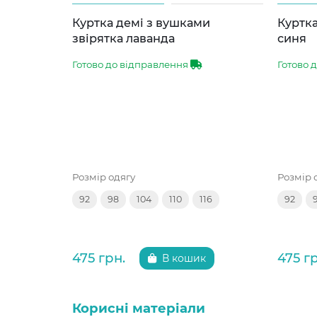
Куртка демі з вушками
Куртка
звірятка лаванда
синя
Готово до відправлення
Готово 
Розмір одягу
Розмір 
92
98
104
110
116
92
475 грн.
475 г
В кошик
Корисні матеріали