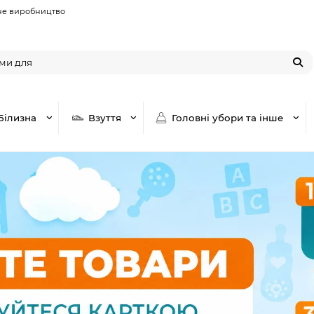
не виробництво
Білизна
Взуття
Головні убори та інше