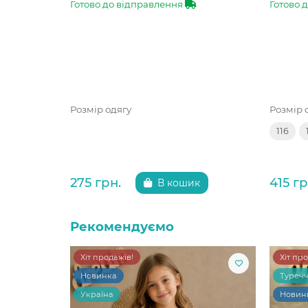
Готово до відправлення
Готово 
Розмір одягу
Розмір 
116
275 грн.
415 гр
В кошик
Рекомендуємо
Хіт продажів!
Хіт пр
Новинка
Туреч
Україна
Новин