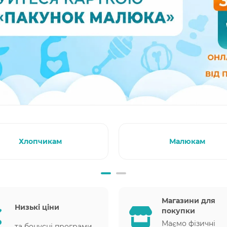
Хлопчикам
Малюкам
Магазини для
Низькі ціни
покупки
Маємо фізичні
та бонусні програми