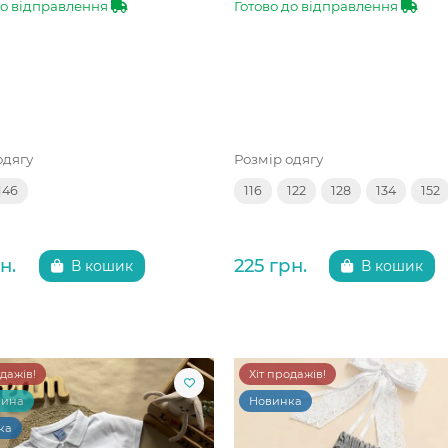
до відправлення
Готово до відправлення
одягу
Розмір одягу
146
116
122
128
134
152
н.
225 грн.
В кошик
В кошик
одажів!
Хіт продажів!
чина
Новинка
ка