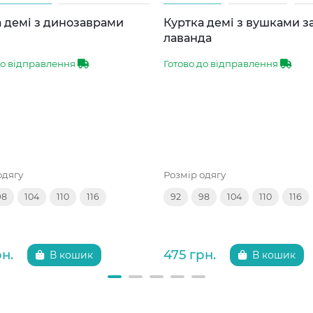
 демі з динозаврами
Куртка демі з вушками 
лаванда
до відправлення
Готово до відправлення
одягу
Розмір одягу
98
104
110
116
92
98
104
110
116
рн.
475 грн.
В кошик
В кошик