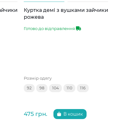
зайчики
Куртка демі з вушками зайчики
Куртка д
рожева
сіра
Готово до відправлення
Готово до 
Розмір одягу
Розмір одяг
92
98
104
110
116
92
98
475 грн.
475 грн.
В кошик