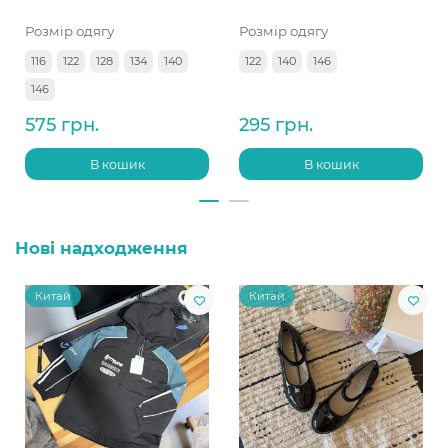
Розмір одягу
Розмір одягу
116
122
128
134
140
122
140
146
146
575 грн.
295 грн.
В кошик
В кошик
Нові надходження
Китай
Китай