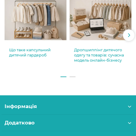
Що таке капсульний
Дропшиппінг дитячого
дитячий гардероб
одягу та товарів: сучасна
модель онлайн-бізнесу
Інформація
Додатково