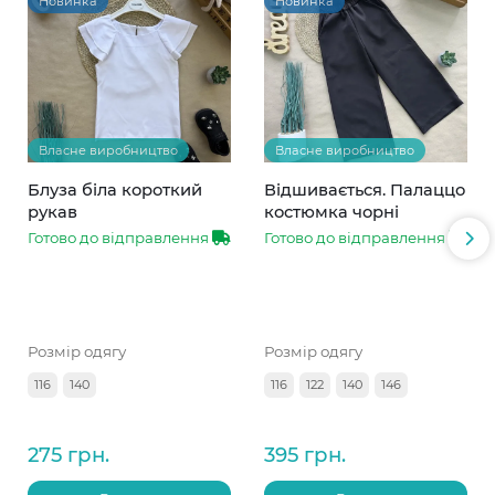
Новинка
Новинка
Власне виробництво
Власне виробництво
Блуза біла короткий
Відшивається. Палаццо
рукав
костюмка чорні
Готово до відправлення
Готово до відправлення
Розмір одягу
Розмір одягу
116
140
116
122
140
146
275 грн.
395 грн.