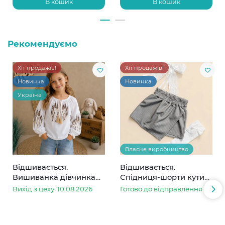
В кошик
В кошик
Рекомендуємо
Хіт продажів!
Хіт продажів!
Новинка
Новинка
Україна
Власне виробництво
Відшивається.
Відшивається.
Вишиванка дівчинка
Спідниця-шорти кутик
колоски
сіра в смужку
Вихід з цеху: 10.08.2026
Готово до відправлення