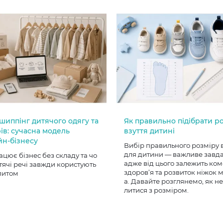
шиппінг дитячого одягу та
Як правильно підібрати р
ів: сучасна модель
взуття дитині
йн-бізнесу
Вибір правильного розміру 
для дитини — важливе завд
ацює бізнес без складу та чо
адже від цього залежить ком
тячі речі завжди користують
здоров’я та розвиток ніжок
питом
а. Давайте розглянемо, як н
литися з розміром.