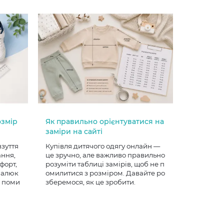
озмір
Як правильно орієнтуватися на
заміри на сайті
взуття
Купівля дитячого одягу онлайн —
ання,
це зручно, але важливо правильно
форт,
розуміти таблиці замірів, щоб не п
 малюк
омилитися з розміром. Давайте ро
е поми
зберемося, як це зробити.