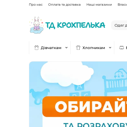
Про нас
Оплата та доставка
Наші магазини
Влас
Дівчаткам
Хлопчикам