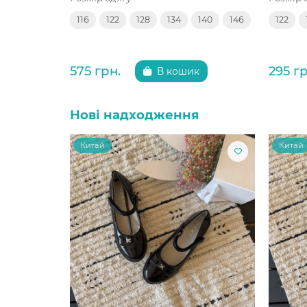
116
122
128
134
140
146
122
575 грн.
295 гр
В кошик
Нові надходження
Китай
Китай