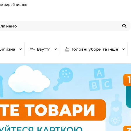
не виробництво
Білизна
Взуття
Головні убори та інше