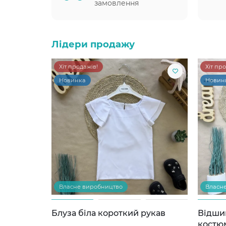
замовлення
Лідери продажу
Хіт продажів!
Хіт пр
Новинка
Новин
Власне виробництво
Власн
Блуза біла короткий рукав
Відши
костю