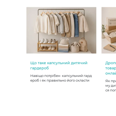
Що таке капсульний дитячий
Дроп
гардероб
товар
онла
Навіщо потрібен капсульний гард
ероб і як правильно його скласти
Як пр
му ди
ся по