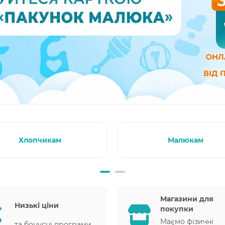
Хлопчикам
Малюкам
Магазини для
Низькі ціни
покупки
Маємо фізичні
та бонусні програми