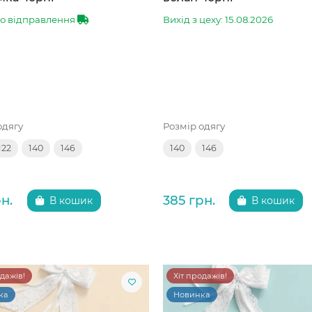
до відправлення
Вихід з цеху: 15.08.2026
одягу
Розмір одягу
122
140
146
140
146
н.
385 грн.
В кошик
В кошик
одажів!
Хіт продажів!
ка
Новинка