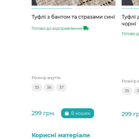
Туфлі з бантом та стразами сині
Туфлі 
чорні
Готово до відправлення
Готово 
Розмір взуття
Розмір 
35
36
37
35
299 грн.
299 г
В кошик
Корисні матеріали