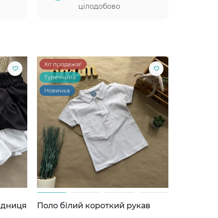
цілодобово
Хіт продажів!
Туреччина
Новинка
ідниця
Поло білий короткий рукав