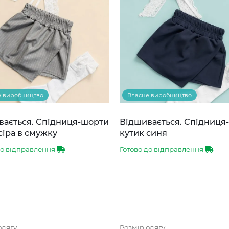
е виробництво
Власне виробництво
вається. Спідниця-шорти
Відшивається. Спідниця
сіра в смужку
кутик синя
до відправлення
Готово до відправлення
одягу
Розмір одягу