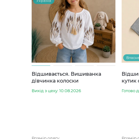
Україна
Власн
Відшивається. Вишиванка
Відши
дівчинка колоски
кутик 
Вихід з цеху: 10.08.2026
Готово 
Розмір одягу
Розмір 