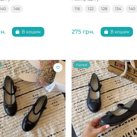
140
146
116
122
128
134
140
н.
275 грн.
В кошик
В кошик
Китай