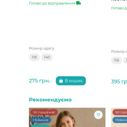
Готово до відправлення
Готово 
Розмір одягу
Розмір 
116
140
116
275 грн.
395 гр
В кошик
Рекомендуємо
Хіт продажів!
Хіт пр
Новинка
Новин