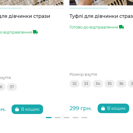
для дівчинки стрази
Туфлі для дівчинки страз
Готово до відправлення
до відправлення
Розмір взуття
взуття
32
33
34
35
36
3
36
37
299 грн.
рн.
В кошик
В кошик