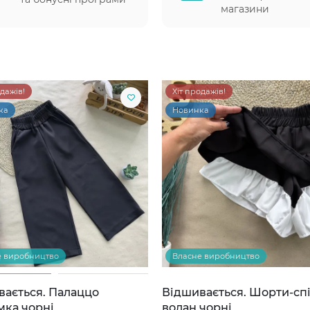
магазини
одажів!
Хіт продажів!
ка
Новинка
е виробництво
Власне виробництво
вається. Палаццо
Відшивається. Шорти-сп
мка чорні
волан чорні