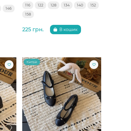
116
122
128
134
140
152
146
158
225 грн.
В кошик
Китай
Китай