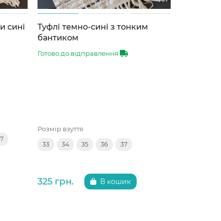
и сині
Туфлі темно-сині з тонким
Туфлі чор
бантиком
Готово до 
Готово до відправлення
Розмір взут
Розмір взуття
7
34
36
33
34
35
36
37
325 грн.
325 грн.
В кошик