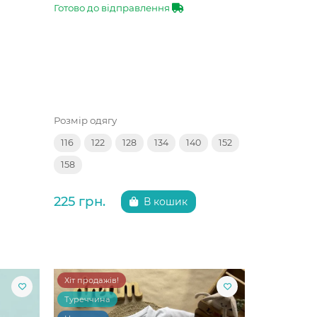
Готово до відправлення
Розмір одягу
116
122
128
134
140
152
158
225 грн.
В кошик
Хіт продажів!
Туреччина