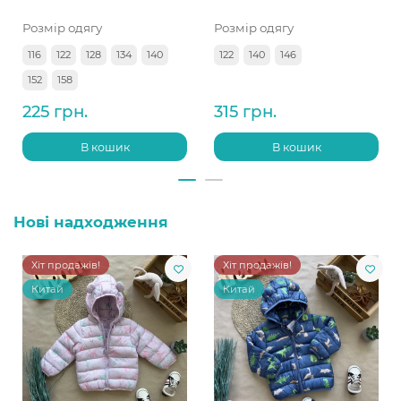
Розмір одягу
Розмір одягу
116
122
128
134
140
122
140
146
152
158
225 грн.
315 грн.
В кошик
В кошик
Нові надходження
Хіт продажів!
Хіт продажів!
Китай
Китай