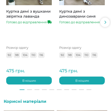
Куртка демі з вушками
Куртка демі з
звірятка лаванда
динозаврами синя
Готово до відправлення
Готово до відправлення
Розмір одягу
Розмір одягу
92
98
104
110
116
92
98
104
110
116
475 грн.
475 грн.
В кошик
В кошик
Корисні матеріали