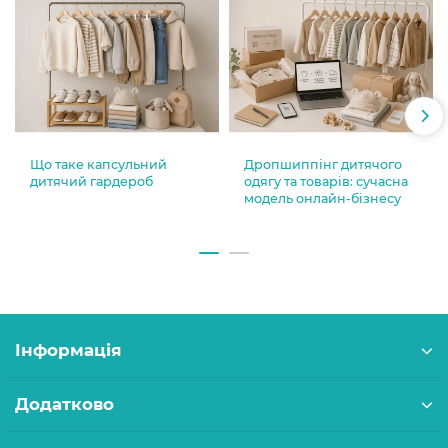
Що таке капсульний
Дропшиппінг дитячого
дитячий гардероб
одягу та товарів: сучасна
модель онлайн-бізнесу
Інформація
Додатково