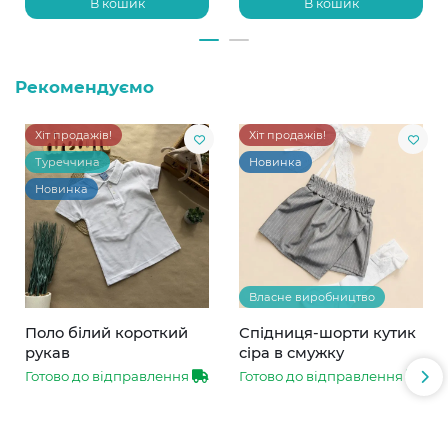
В кошик
В кошик
Рекомендуємо
Хіт продажів!
Хіт продажів!
Туреччина
Новинка
Новинка
Власне виробництво
Поло білий короткий
Спідниця-шорти кутик
рукав
сіра в смужку
Готово до відправлення
Готово до відправлення