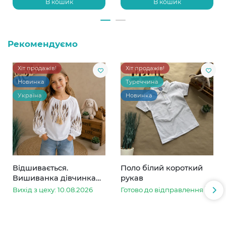
В кошик
В кошик
Рекомендуємо
Хіт продажів!
Хіт продажів!
Новинка
Туреччина
Україна
Новинка
Відшивається.
Поло білий короткий
Вишиванка дівчинка
рукав
колоски
Вихід з цеху: 10.08.2026
Готово до відправлення