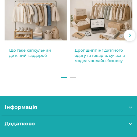
Що таке капсульний
Дропшиппінг дитячого
дитячий гардероб
одягу та товарів: сучасна
модель онлайн-бізнесу
Інформація
Додатково