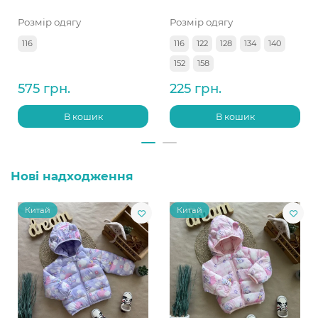
Розмір одягу
Розмір одягу
116
116
122
128
134
140
152
158
575 грн.
225 грн.
В кошик
В кошик
Нові надходження
Китай
Китай