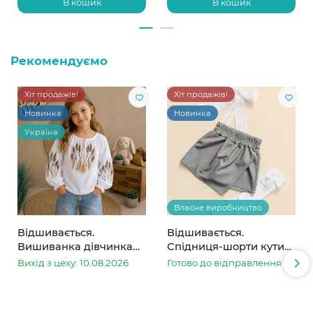
В кошик
В кошик
Рекомендуємо
Хіт продажів!
Хіт продажів!
Новинка
Новинка
Україна
Власне виробництво
Відшивається.
Відшивається.
Вишиванка дівчинка
Спідниця-шорти кутик
колоски
сіра в смужку
Вихід з цеху: 10.08.2026
Готово до відправлення