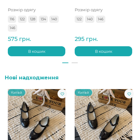
Розмір одягу
Розмір одягу
116
122
128
134
140
122
140
146
146
575 грн.
295 грн.
В кошик
В кошик
Нові надходження
Китай
Китай