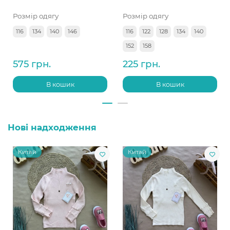
Розмір одягу
Розмір одягу
116
134
140
146
116
122
128
134
140
152
158
575 грн.
225 грн.
В кошик
В кошик
Нові надходження
Китай
Китай