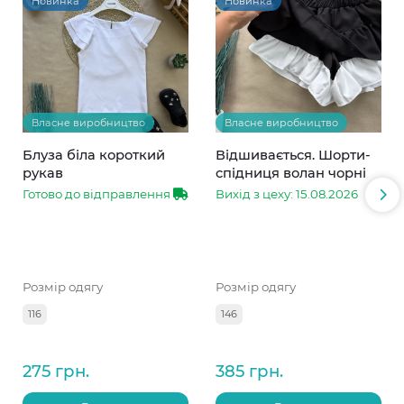
Новинка
Новинка
Власне виробництво
Власне виробництво
Блуза біла короткий
Відшивається. Шорти-
рукав
спідниця волан чорні
Готово до відправлення
Вихід з цеху: 15.08.2026
Розмір одягу
Розмір одягу
116
146
275 грн.
385 грн.