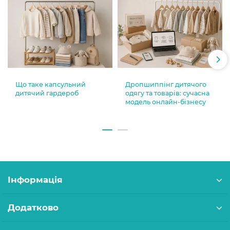
Що таке капсульний
Дропшиппінг дитячого
дитячий гардероб
одягу та товарів: сучасна
модель онлайн-бізнесу
Інформація
Додатково