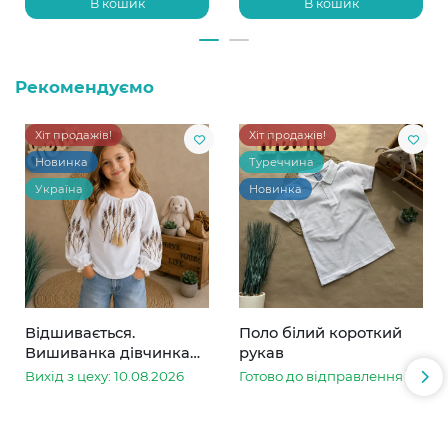
В кошик
В кошик
Рекомендуємо
Хіт продажів!
Хіт продажів!
Новинка
Туреччина
Україна
Новинка
Відшивається.
Поло білий короткий
Вишиванка дівчинка
рукав
колоски
Вихід з цеху: 10.08.2026
Готово до відправлення