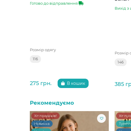
Готово до відправлення
Вихід з 
Розмір одягу
Розмір 
116
146
275 грн.
385 г
В кошик
Рекомендуємо
Хіт продажів!
Хіт пр
Новинка
Туреч