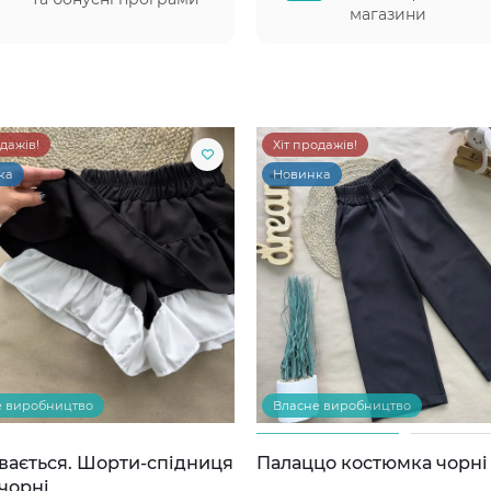
магазини
одажів!
Хіт продажів!
ка
Новинка
е виробництво
Власне виробництво
вається. Шорти-спідниця
Палаццо костюмка чорні
чорні