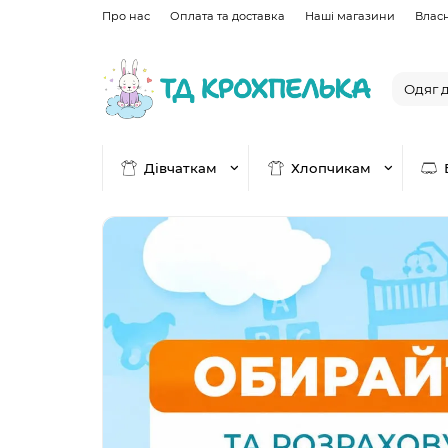
Про нас
Оплата та доставка
Наші магазини
Влас
Дівчаткам
Хлопчикам