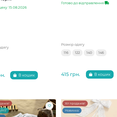
Готово до відправлення
цеху: 15.08.2026
Розмір одягу
одягу
116
122
140
146
415 грн.
рн.
В кошик
В кошик
одажів!
Хіт продажів!
чина
Новинка