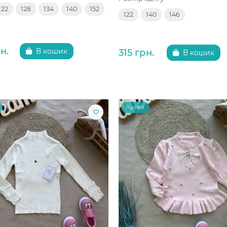
122
128
134
140
152
122
140
146
н.
315 грн.
В кошик
В кошик
Китай