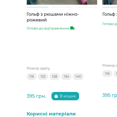
Гольф з рюшами ніжно-
Гольф
рожевий
Готово 
Готово до відправлення
Розмір 
Розмір одягу
116
116
122
128
134
140
395 гр
395 грн.
В кошик
Корисні матеріали