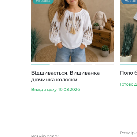
Україна
Новин
Відшивається. Вишиванка
Поло б
дівчинка колоски
Готово 
Вихід з цеху: 10.08.2026
Розмір 
Розмір одягу