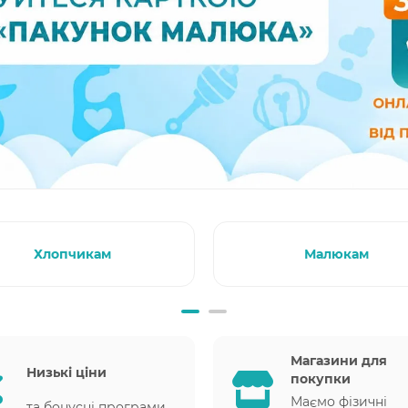
Хлопчикам
Малюкам
Магазини для
Низькі ціни
покупки
Маємо фізичні
та бонусні програми