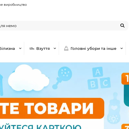
не виробництво
Білизна
Взуття
Головні убори та інше