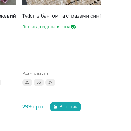
ожевий
Туфлі з бантом та стразами сині
Туфлі для
чорні
Готово до відправлення
Готово до 
Розмір взуття
Розмір взут
35
36
37
35
36
299 грн.
299 грн.
В кошик