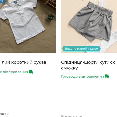
ка
Власне виробництво
ілий короткий рукав
Спідниця-шорти кутик сі
смужку
до відправлення
Готово до відправлення
одягу
Розмір одягу