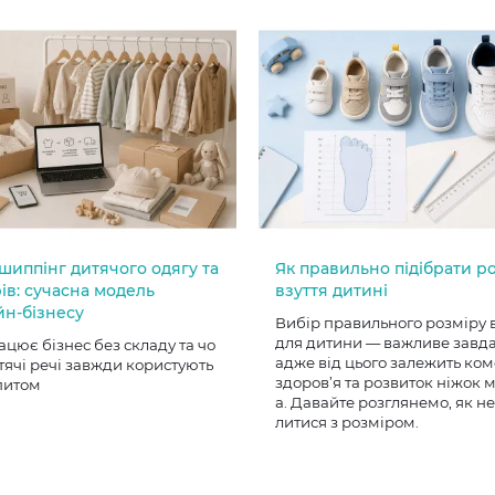
шиппінг дитячого одягу та
Як правильно підібрати р
ів: сучасна модель
взуття дитині
йн-бізнесу
Вибір правильного розміру 
для дитини — важливе завд
ацює бізнес без складу та чо
адже від цього залежить ком
тячі речі завжди користують
здоров’я та розвиток ніжок
питом
а. Давайте розглянемо, як н
литися з розміром.