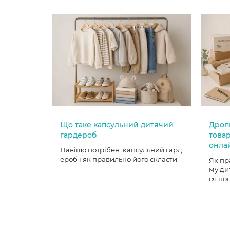
Що таке капсульний дитячий
Дроп
гардероб
товар
онла
Навіщо потрібен капсульний гард
ероб і як правильно його скласти
Як пр
му ди
ся по