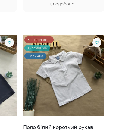
цілодобово
Хіт продажів!
Туреччина
Новинка
Поло білий короткий рукав