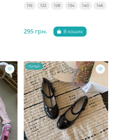
116
122
128
134
140
146
295 грн.
В кошик
Китай
Китай