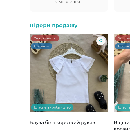
замовлення
Лідери продажу
Хіт продажів!
Хіт пр
Новинка
Новин
Власне виробництво
Власн
Блуза біла короткий рукав
Відши
волан 