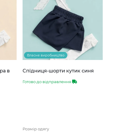
Власне виробництво
ра в
Спідниця-шорти кутик синя
Готово до відправлення
Розмір одягу