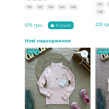
116
116
122
134
140
146
158
225 гр
575 грн.
В кошик
Нові надходження
Китай
Китай