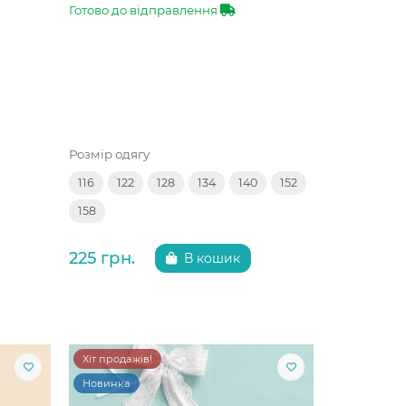
Готово до відправлення
Розмір одягу
116
122
128
134
140
152
158
225 грн.
В кошик
Хіт продажів!
Новинка