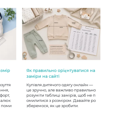
озмір
Як правильно орієнтуватися на
заміри на сайті
взуття
Купівля дитячого одягу онлайн —
ання,
це зручно, але важливо правильно
форт,
розуміти таблиці замірів, щоб не п
 малюк
омилитися з розміром. Давайте ро
е поми
зберемося, як це зробити.