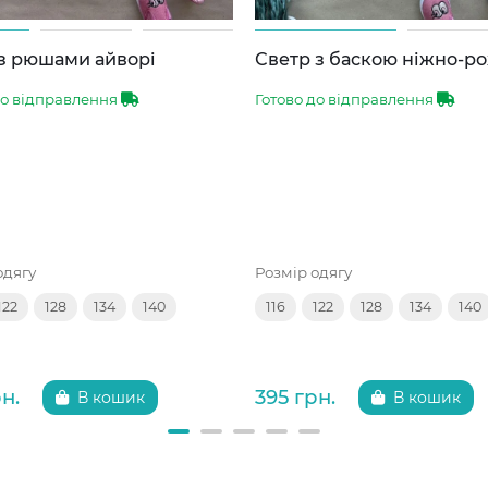
 з рюшами айворі
Светр з баскою ніжно-р
до відправлення
Готово до відправлення
одягу
Розмір одягу
122
128
134
140
116
122
128
134
140
н.
395 грн.
В кошик
В кошик