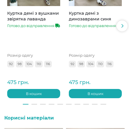
Куртка демі з вушками
Куртка демі з
звірятка лаванда
динозаврами синя
Готово до відправлення
Готово до відправлення
Розмір одягу
Розмір одягу
92
98
104
110
116
92
98
104
110
116
475 грн.
475 грн.
В кошик
В кошик
Корисні матеріали