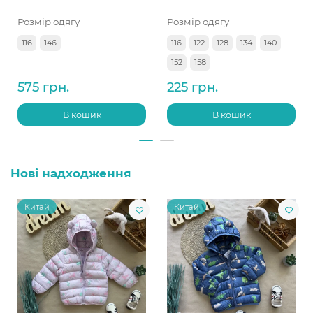
Розмір одягу
Розмір одягу
116
146
116
122
128
134
140
152
158
575 грн.
225 грн.
В кошик
В кошик
Нові надходження
Китай
Китай