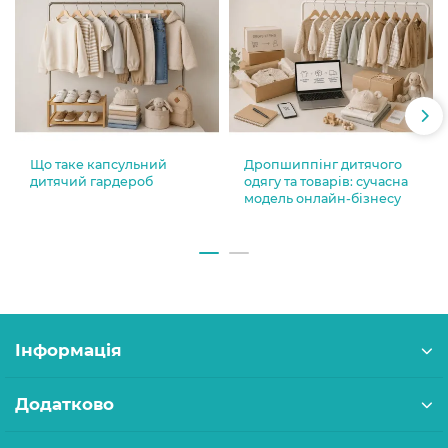
Що таке капсульний
Дропшиппінг дитячого
дитячий гардероб
одягу та товарів: сучасна
модель онлайн-бізнесу
Інформація
Додатково