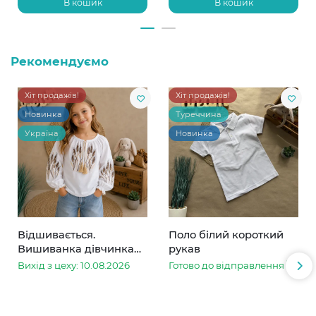
В кошик
В кошик
Рекомендуємо
Хіт продажів!
Хіт продажів!
Новинка
Туреччина
Україна
Новинка
Відшивається.
Поло білий короткий
Вишиванка дівчинка
рукав
колоски
Вихід з цеху: 10.08.2026
Готово до відправлення